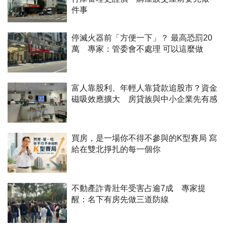
件事
停滅火器前「方便一下」？ 最高恐罰20
萬 專家：管委會不處理 可以這麼做
富人靠股利、年輕人靠貸款追股市？資金
磁吸效應擴大 房貸族與中小企業先有感
買房，是一場你不得不參與的K型賽局 寫
給在雙北掙扎的每一個你
不動產詐青壯年受害占逾7成 專家提
醒：名下有房先做三道防線