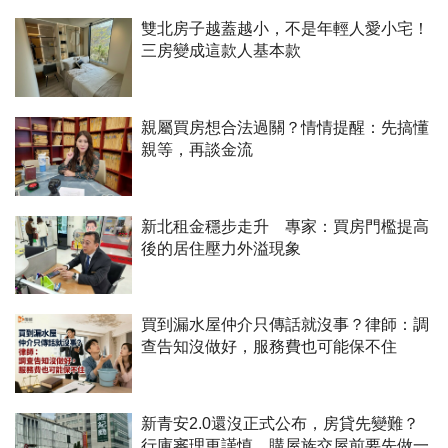
雙北房子越蓋越小，不是年輕人愛小宅！
三房變成這款人基本款
親屬買房想合法過關？情情提醒：先搞懂
親等，再談金流
新北租金穩步走升 專家：買房門檻提高
後的居住壓力外溢現象
買到漏水屋仲介只傳話就沒事？律師：調
查告知沒做好，服務費也可能保不住
新青安2.0還沒正式公布，房貸先變難？
行庫審理更謹慎 購屋族交屋前要先做一