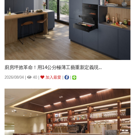
廚房坪效革命！用14公分極薄工藝重新定義現...
2026/08/04 |
40 |
加入最愛
|
|