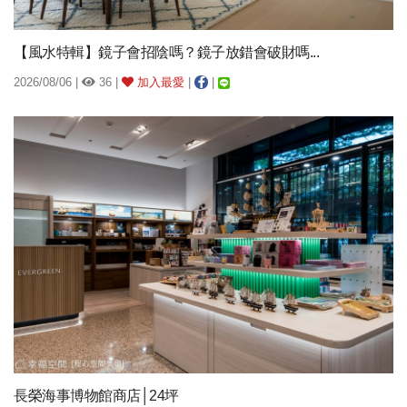
【風水特輯】鏡子會招陰嗎？鏡子放錯會破財嗎...
2026/08/06 |
36 |
加入最愛
|
|
長榮海事博物館商店│24坪