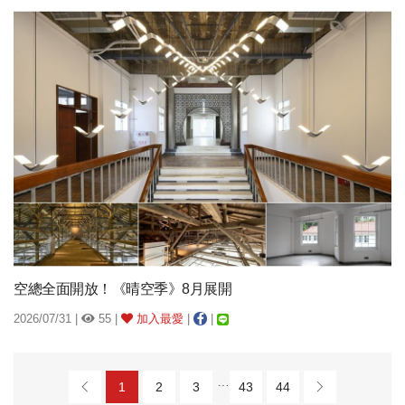
空總全面開放！《晴空季》8月展開
2026/07/31 |
55 |
加入最愛
|
|
…
1
2
3
43
44