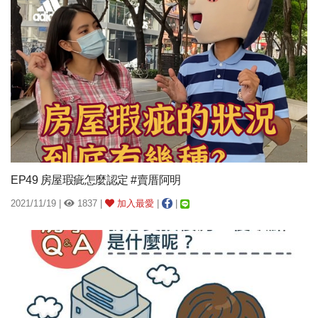
EP49 房屋瑕疵怎麼認定 #賣厝阿明
2021/11/19 |
1837 |
加入最愛
|
|