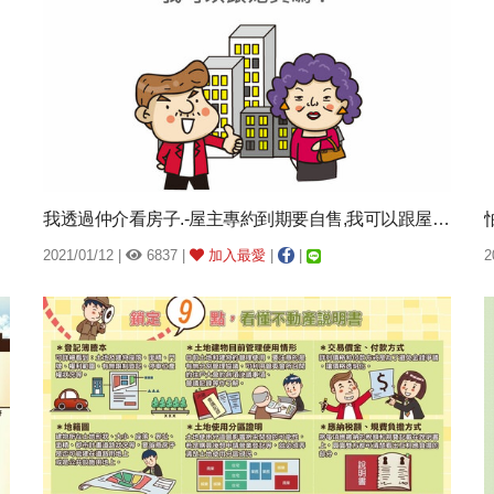
我透過仲介看房子.-屋主專約到期要自售,我可以跟屋主買嗎？
2021/01/12 |
6837 |
加入最愛
|
|
2