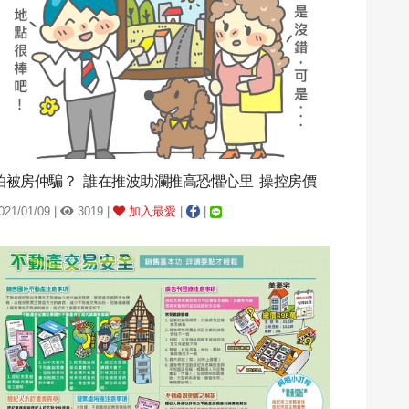
怕被房仲騙？ 誰在推波助瀾推高恐懼心里 操控房價
021/01/09 |
3019 |
加入最愛
|
|