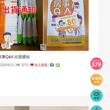
房事Q&A 出貨通知
020/04/13 |
3278 |
加入最愛
|
|