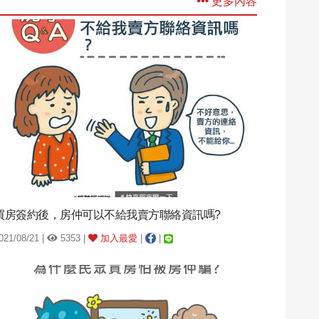
更多內容
買房簽約後，房仲可以不給我賣方聯絡資訊嗎?
021/08/21 |
5353 |
加入最愛
|
|