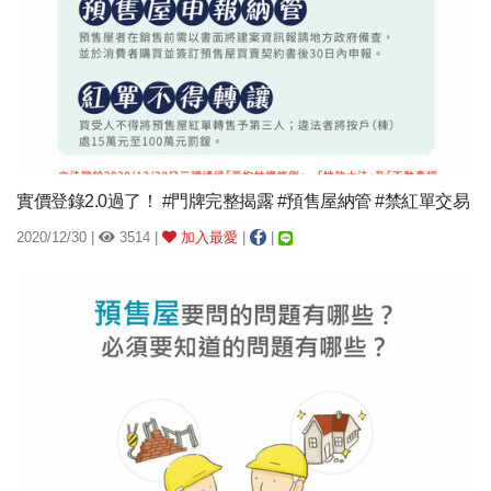
實價登錄2.0過了！ #門牌完整揭露 #預售屋納管 #禁紅單交易
2020/12/30 |
3514 |
加入最愛
|
|