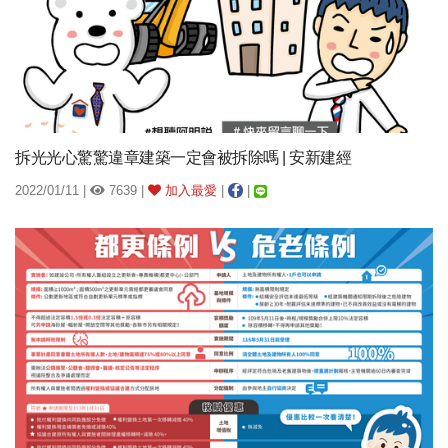
拆光光心驚驚違章建築一定會被拆除嗎 | 安新建經
2022/01/11 |
7639 |
加入最愛
|
|