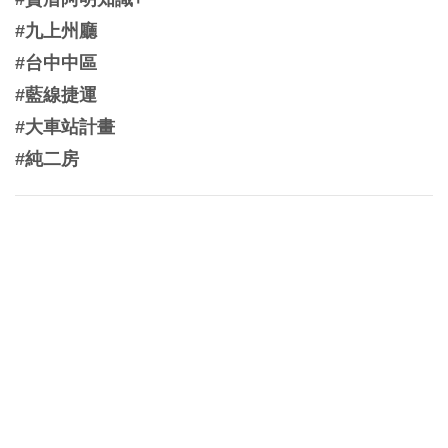
#九上州廳
#台中中區
#藍線捷運
#大車站計畫
#純二房