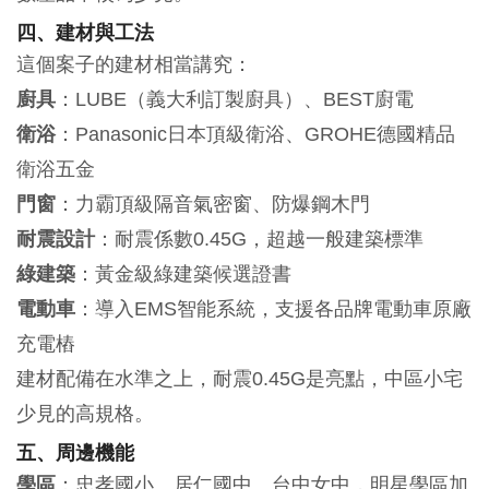
四、建材與工法
這個案子的建材相當講究：
廚具
：LUBE（義大利訂製廚具）、BEST廚電
衛浴
：Panasonic日本頂級衛浴、GROHE德國精品
衛浴五金
門窗
：力霸頂級隔音氣密窗、防爆鋼木門
耐震設計
：耐震係數0.45G，超越一般建築標準
綠建築
：黃金級綠建築候選證書
電動車
：導入EMS智能系統，支援各品牌電動車原廠
充電樁
建材配備在水準之上，耐震0.45G是亮點，中區小宅
少見的高規格。
五、周邊機能
學區
：忠孝國小、居仁國中、台中女中，明星學區加