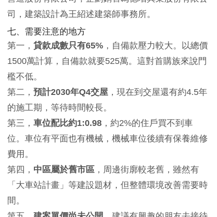
司，建築設計為王紹述建築師事務所。
七、需要注意的地方
第一，
貸款成數只有65%
，自備款壓力較大。以總價
1500萬計算，自備款就要525萬。這對首購族來說門
檻不低。
第二，
預計2030年Q4交屋
，現在到交屋還有約4.5年
的施工期，等待時間較長。
第三，
車位配比約1:0.98
，約2%的住戶買不到車
位。車位有平面也有機械，機械車位後續有保養維修
費用。
第四，
中區屬於舊市區
，周邊街廓較老舊，雖然有
「大車站計畫」等建設題材，但整體環境改善需要時
間。
第五，
建案單價尚未公開
，建議有興趣的朋友去接待