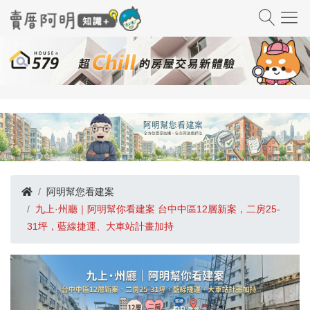
阿明幫您看建案
九上·州廳｜阿明幫你看建案 台中中區12層新案，二房25-
31坪，藍線捷運、大車站計畫加持