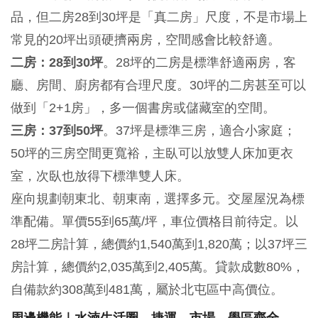
品，但二房28到30坪是「真二房」尺度，不是市場上
常見的20坪出頭硬擠兩房，空間感會比較舒適。
二房：28到30坪
。28坪的二房是標準舒適兩房，客
廳、房間、廚房都有合理尺度。30坪的二房甚至可以
做到「2+1房」，多一個書房或儲藏室的空間。
三房：37到50坪
。37坪是標準三房，適合小家庭；
50坪的三房空間更寬裕，主臥可以放雙人床加更衣
室，次臥也放得下標準雙人床。
座向規劃朝東北、朝東南，選擇多元。交屋屋況為標
準配備。單價55到65萬/坪，車位價格目前待定。以
28坪二房計算，總價約1,540萬到1,820萬；以37坪三
房計算，總價約2,035萬到2,405萬。貸款成數80%，
自備款約308萬到481萬，屬於北屯區中高價位。
周邊機能｜水湳生活圈，捷運、市場、學區齊全