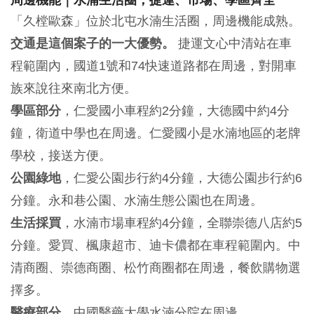
「久樘歐森」位於北屯水湳生活圈，周邊機能成熟。
交通是這個案子的一大優勢。
捷運文心中清站在車
程範圍內，國道1號和74快速道路都在周邊，對開車
族來說往來南北方便。
學區部分
，仁愛國小車程約2分鐘，大德國中約4分
鐘，衛道中學也在周邊。仁愛國小是水湳地區的老牌
學校，接送方便。
公園綠地
，仁愛公園步行約4分鐘，大德公園步行約6
分鐘。永和巷公園、水湳生態公園也在周邊。
生活採買
，水湳市場車程約4分鐘，全聯崇德八店約5
分鐘。愛買、楓康超市、迪卡儂都在車程範圍內。中
清商圈、崇德商圈、松竹商圈都在周邊，餐飲購物選
擇多。
醫療部分
，中國醫藥大學水湳分院在周邊。