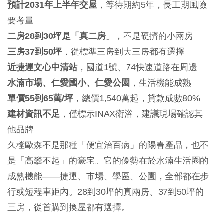
預計2031年上半年交屋
，等待期約5年，長工期風險
要考量
二房28到30坪是「真二房」
，不是硬擠的小兩房
三房37到50坪
，從標準三房到大三房都有選擇
近捷運文心中清站
，國道1號、74快速道路在周邊
水湳市場、仁愛國小、仁愛公園
，生活機能成熟
單價55到65萬/坪
，總價1,540萬起，貸款成數80%
建材資訊不足
，僅標示INAX衛浴，建議現場確認其
他品牌
久樘歐森不是那種「便宜治百病」的陽春產品，也不
是「高攀不起」的豪宅。它的優勢在於水湳生活圈的
成熟機能——捷運、市場、學區、公園，全部都在步
行或短程車距內。28到30坪的真兩房、37到50坪的
三房，從首購到換屋都有選擇。