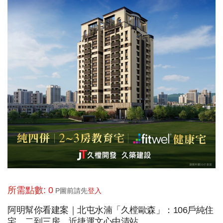
所需點數: 0
P圖前請先
登入
阿明幫你看建案｜北屯水湳「久樘歐森」：106戶純住
宅、二到三房，近捷運文心中清站