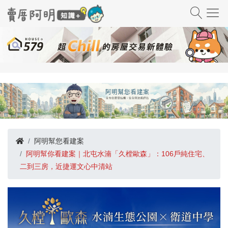
阿明幫您看建案
阿明幫你看建案｜北屯水湳「久樘歐森」：106戶純住宅、
二到三房，近捷運文心中清站