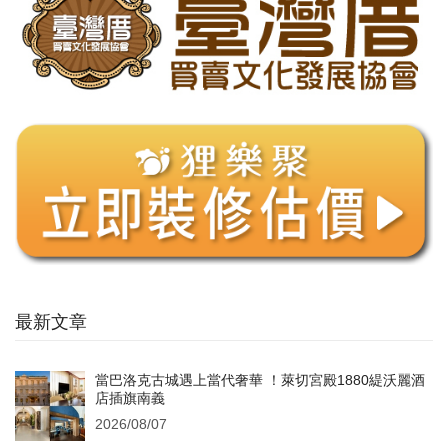
最新文章
當巴洛克古城遇上當代奢華 ！萊切宮殿1880緹沃麗酒
店插旗南義
2026/08/07