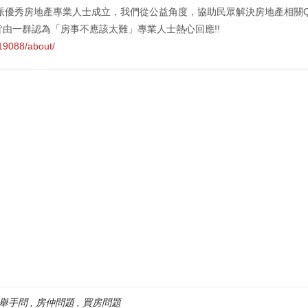
正派優秀房地產專業人士成立，我們從公益角度，協助民眾解決房地產相關
由一群認為「房事不應該太難」專業人士熱心回應!!
19088/about/
舉手問
房仲問題
買房問題