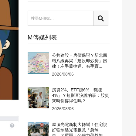
M傳媒列表
公共建設＝房價保證？新北四
環八線再揭「建設即炒房」鐵
律！左手蓋捷運、右手賣...
2026/08/06
房貸2%、ETF賺6%「穩賺
4%」？短影音沒說的事：股災
來時你撐得住嗎？
2026/08/06
屋頂光電新制大轉彎！住宅說
好強制裝光電板竟「急煞
車」？環團：公信力蕩然無