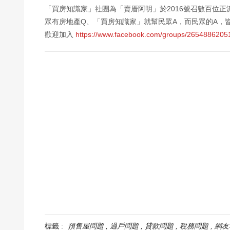
「買房知識家」社團為「賣厝阿明」於2016號召數百位
眾有房地產Q、「買房知識家」就幫民眾A，而民眾的A，皆
歡迎加入
https://www.facebook.com/groups/2654886205
標籤 :
預售屋問題
過戶問題
貸款問題
稅務問題
網友