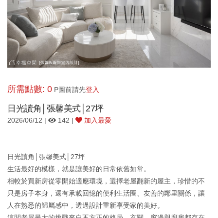
所需點數: 0
P圖前請先
登入
日光讀角│張馨美式│27坪
2026/06/12 |
142 |
加入最愛
日光讀角│張馨美式│27坪
生活最好的模樣，就是讓美好的日常依舊如常。
相較於買新房從零開始適應環境，選擇老屋翻新的屋主，珍惜的不
只是房子本身，還有承載回憶的便利生活圈、友善的鄰里關係，讓
人在熟悉的歸屬感中，透過設計重新享受家的美好。
這間老屋最大的挑戰來自不方正的格局，玄關、窗邊與廚房都存在