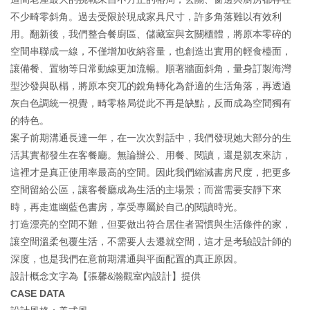
不少畸零斜角。過去受限於現成家具尺寸，許多角落難以有效利
用。翻新後，我們整合餐廚區、儲藏室與玄關櫃體，將原本零碎的
空間串聯成一線，不僅增加收納容量，也創造出實用的輕食檯面，
讓備餐、置物等日常動線更加流暢。順著牆面斜角，量身訂製海灣
型沙發與臥榻，將原本突兀的銳角轉化為舒適的生活角落，再透過
灰白色調統一視覺，畸零格局從此不再是缺點，反而成為空間獨有
的特色。
案子前期溝通長達一年，在一次次對話中，我們發現她大部分的生
活其實都發生在客餐廳。無論辦公、用餐、閱讀，還是親友來訪，
這裡才是真正使用率最高的空間。因此我們縮減書房尺度，把更多
空間留給公區，讓客餐廳成為生活的主場景；而當需要安靜下來
時，再走進幽藍色書房，享受專屬於自己的閱讀時光。
打造漂亮的空間不難，但要做出符合居住者習慣與生活條件的家，
讓空間溫柔包覆生活，不需要人去遷就空間，這才是考驗設計師的
深度，也是我們在意前期溝通與平面配置的真正原因。
設計概念文字為【張馨&瀚觀室內設計】提供
CASE DATA