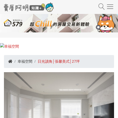
幸福空間
日光讀角│張馨美式│27坪