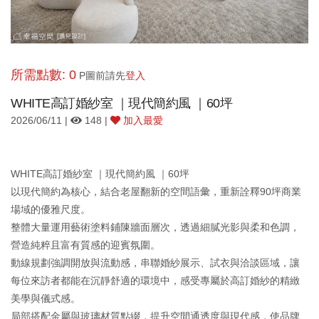
所需點數: 0
P圖前請先
登入
WHITE高訂婚紗室 ｜現代簡約風 ｜60坪
2026/06/11 |
148 |
加入最愛
WHITE高訂婚紗室 ｜現代簡約風 ｜60坪
以現代簡約為核心，結合老屋翻新的空間語彙，重新詮釋90坪商業
場域的優雅尺度。
整體大量運用藝術塗料鋪陳牆面層次，透過細膩光影與柔和色調，
營造純粹且富有質感的迎賓氛圍。
動線規劃強調開放與流動感，串聯婚紗展示、試衣與洽談區域，讓
每位來訪者都能在沉靜舒適的環境中，感受專屬於高訂婚紗的精緻
美學與儀式感。
局部搭配金屬與玻璃材質點綴，提升空間通透度與現代感，使品牌