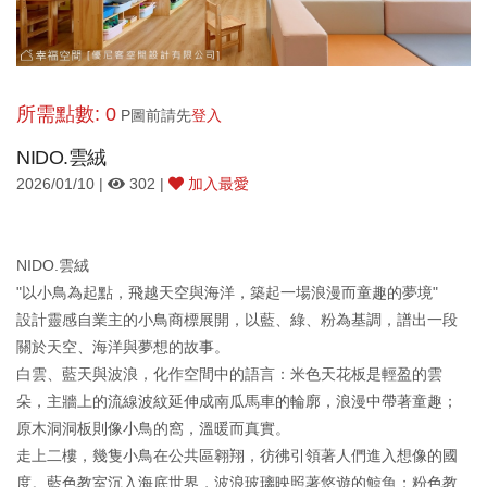
所需點數: 0
P圖前請先
登入
NIDO.雲絨
2026/01/10 |
302 |
加入最愛
NIDO.雲絨
"以小鳥為起點，飛越天空與海洋，築起一場浪漫而童趣的夢境"
設計靈感自業主的小鳥商標展開，以藍、綠、粉為基調，譜出一段
關於天空、海洋與夢想的故事。
白雲、藍天與波浪，化作空間中的語言：米色天花板是輕盈的雲
朵，主牆上的流線波紋延伸成南瓜馬車的輪廓，浪漫中帶著童趣；
原木洞洞板則像小鳥的窩，溫暖而真實。
走上二樓，幾隻小鳥在公共區翱翔，彷彿引領著人們進入想像的國
度。藍色教室沉入海底世界，波浪玻璃映照著悠遊的鯨魚；粉色教