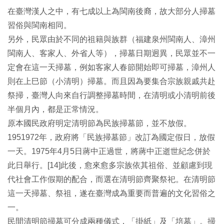
在臺灣漢人之中，有七成以上為閩南後裔，故大部分人掃墓
習俗與閩南相同。
另外，民眾由於不同的祖籍與族群（福建泉州閩南人、漳州
閩南人、客家人、外省人等），掃墓日期迥異，民眾並不一
定會在這一天掃墓，例如客家人春節開始即可掃墓，漳州人
則在上巳節（小清明）掃墓。而且因為要集合宗族親戚共赴
祭掃，臺灣人向來自行調整掃墓時間，在清明或小清明前後
半個月內，都是正常情況。
原本國民政府明定清明節為民族掃墓節，並不放假。
1951972年，政府將「民族掃墓節」改訂為國定假日，放假
一天。1975年4月5日蔣中正過世，將蔣中正逝世紀念併於
此日舉行。[14]此後，愈來愈多宗族依其祖俗、並顧慮到現
代社會工作假期的配合，而選在清明節齊聚祭祀。在清明節
這一天掃墓、祭祖，遂在臺灣成為重要而普遍的文化習俗之
一。
民間清明節掃墓可分成兩種儀式，「掛紙」及「培墓」。掃