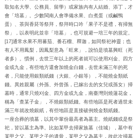
取知名大學、公務員、留學）或家族內有人結婚、添丁，才
會「培墓」。少數閩南人會準備水果、白煮蛋（或鹹鴨
蛋）、茶與香菸等祭拜，祭拜時口吟「果子不是禮，有掃無
祭」，以表明此並非「培墓」，也可規避一培三年的規定。
[17]通常水果不用蕃茄、番石榴、釋迦，如同祭祀神靈；也
有人不用鳳梨，因鳳梨意為「旺來」，說怕是墳墓興旺（死
者多）。慣例，去世三年以上的死者就可以使用刈金、四方
金或九金，有些地方還會加燒金白錢，去世未滿三年的死
者，只能使用銀類紙錢（大銀、小銀等），不能燒金類紙
錢。異姓親屬（外孫、外曾孫，已嫁出去的女兒或孫女）掃
墓時，通常只燒刈金、四方金或九金，南臺灣則燒蓮花金，
稱為「查某子金」，不燒銀類紙錢。有些地區是死者過世未
滿三年就改燒銀紙，有些地區是直接破例燒金類紙錢。
一座合葬的墳墓，以其中輩份最高者為墓主。燒紙錢或是祭
祀，皆以墓主為準。比如某甲去掃家族墓（佳城），墓中有
某甲之父、某甲之子的遺骨，某甲之父為墓主，故此次掃墓