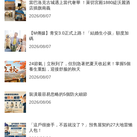
當巴洛克古城遇上當代奢華 ！萊切宮殿1880緹沃麗酒
店插旗南義
2026/08/07
【M傳媒】青安3.0正式上路！「結婚生小孩」額度加
碼
2026/08/07
24節氣｜立秋到了，但別急著把夏天收起來！掌握5個
養生重點，迎接舒服的秋天
2026/08/07
裝潢最容易忽略的5個防火細節
2026/08/06
「這戶很搶手，不簽就沒了？」預售屋契約27大地雷懶
人包！