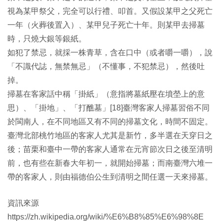
視為某甲祭父，完全可以行禮、叩首。又假設某甲之父死亡
一年（火葬後置入）、某甲兒子死亡十年。則某甲去掃墓
時，只燒大銀等銀紙。
如犯了禁忌，就採一株青草，含在口中（或者嚼一嚼），說
「不識代誌，無禁無忌」（不懂事，不犯禁忌），然後吐
掉。
掃墓在客家話中稱「掛紙」（意指將墓紙壓在墳塋上的意
思）、「掛地」、「打醮墓」[18]臺灣客家人掃墓習俗不同
於閩南人，在不同地區又有不同的掃墓文化，時間不固定。
臺灣北部桃竹地區的客家人尤其是新竹，多半選在天穿日之
後；苗栗和臺中一帶的客家人通常在元宵節次日之後至清明
前，也有些在新春大年初一，就開始掃墓；而南臺灣六堆一
帶的客家人，則由福德伯公生到清明之間任選一天來掃墓。
資訊來源
https://zh.wikipedia.org/wiki/%E6%B8%85%E6%98%8E