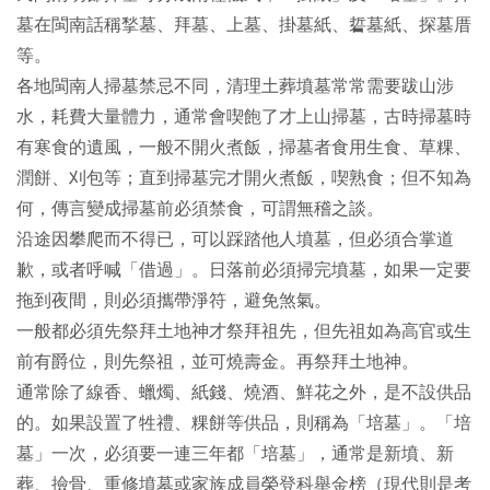
墓在閩南話稱揫墓、拜墓、上墓、掛墓紙、硩墓紙、探墓厝
等。
各地閩南人掃墓禁忌不同，清理土葬墳墓常常需要跋山涉
水，耗費大量體力，通常會喫飽了才上山掃墓，古時掃墓時
有寒食的遺風，一般不開火煮飯，掃墓者食用生食、草粿、
潤餅、刈包等；直到掃墓完才開火煮飯，喫熟食；但不知為
何，傳言變成掃墓前必須禁食，可謂無稽之談。
沿途因攀爬而不得已，可以踩踏他人墳墓，但必須合掌道
歉，或者呼喊「借過」。日落前必須掃完墳墓，如果一定要
拖到夜間，則必須攜帶淨符，避免煞氣。
一般都必須先祭拜土地神才祭拜祖先，但先祖如為高官或生
前有爵位，則先祭祖，並可燒壽金。再祭拜土地神。
通常除了線香、蠟燭、紙錢、燒酒、鮮花之外，是不設供品
的。如果設置了牲禮、粿餅等供品，則稱為「培墓」。「培
墓」一次，必須要一連三年都「培墓」，通常是新墳、新
葬、撿骨、重修墳墓或家族成員榮登科舉金榜（現代則是考