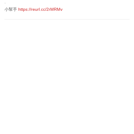
.
小幫手
https://reurl.cc/2rMRMv