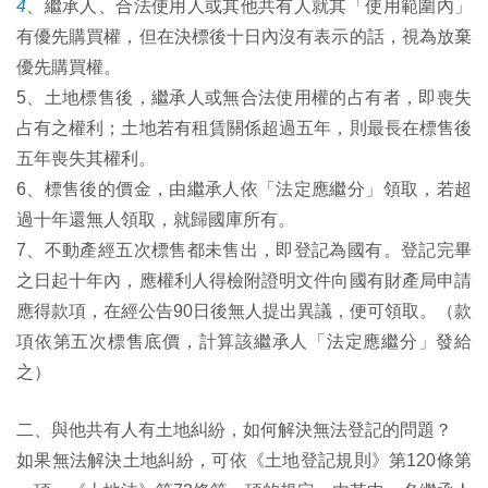
4
、繼承人、合法使用人或其他共有人就其「使用範圍內」
有優先購買權，但在決標後十日內沒有表示的話，視為放棄
優先購買權。
5
、土地標售後，繼承人或無合法使用權的占有者，即喪失
占有之權利；土地若有租賃關係超過五年，則最長在標售後
五年喪失其權利。
6、標售後的價金，由繼承人依「法定應繼分」領取，若超
過十年還無人領取，就歸國庫所有。
7
、不動產經五次標售都未售出，即登記為國有。登記完畢
之日起十年內，應權利人得檢附證明文件向國有財產局申請
應得款項，在經公告90日後無人提出異議，便可領取。（款
項依第五次標售底價，計算該繼承人「法定應繼分」發給
之）
二、與他共有人有土地糾紛，如何解決無法登記的問題？
如果無法解決土地糾紛，可依《土地登記規則》第120條第