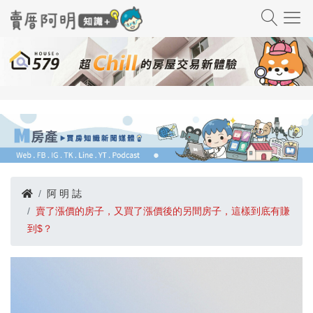
阿 明 誌
賣了漲價的房子，又買了漲價後的另間房子，這樣到底有賺
到$？