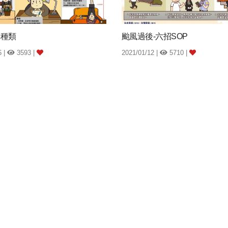
具種類
颱風過後-六招SOP
6 |
3593 |
2021/01/12 |
5710 |