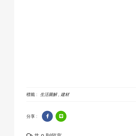
標籤 :
生活圖解
建材
分享 :