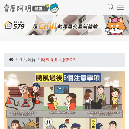
生活圖解
颱風過後-六招SOP