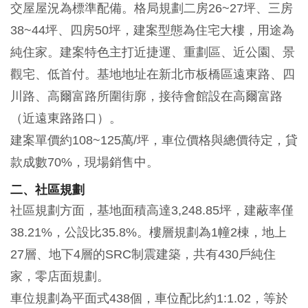
交屋屋況為標準配備。格局規劃二房26~27坪、三房
38~44坪、四房50坪，建案型態為住宅大樓，用途為
純住家。建案特色主打近捷運、重劃區、近公園、景
觀宅、低首付。基地地址在新北市板橋區遠東路、四
川路、高爾富路所圍街廓，接待會館設在高爾富路
（近遠東路路口）。
建案單價約108~125萬/坪，車位價格與總價待定，貸
款成數70%，現場銷售中。
二、社區規劃
社區規劃方面，基地面積高達3,248.85坪，建蔽率僅
38.21%，公設比35.8%。樓層規劃為1幢2棟，地上
27層、地下4層的SRC制震建築，共有430戶純住
家，零店面規劃。
車位規劃為平面式438個，車位配比約1:1.02，等於