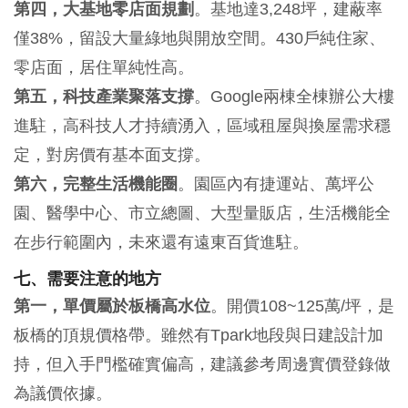
第四，大基地零店面規劃
。基地達3,248坪，建蔽率
僅38%，留設大量綠地與開放空間。430戶純住家、
零店面，居住單純性高。
第五，科技產業聚落支撐
。Google兩棟全棟辦公大樓
進駐，高科技人才持續湧入，區域租屋與換屋需求穩
定，對房價有基本面支撐。
第六，完整生活機能圈
。園區內有捷運站、萬坪公
園、醫學中心、市立總圖、大型量販店，生活機能全
在步行範圍內，未來還有遠東百貨進駐。
七、需要注意的地方
第一，單價屬於板橋高水位
。開價108~125萬/坪，是
板橋的頂規價格帶。雖然有Tpark地段與日建設計加
持，但入手門檻確實偏高，建議參考周邊實價登錄做
為議價依據。