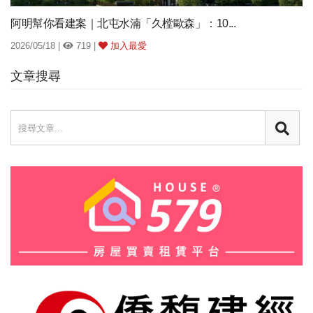
阿明幫你看建案｜北屯水湳「久樘歐森」：10...
2026/05/18 |
719 |
加入最愛
文章搜尋