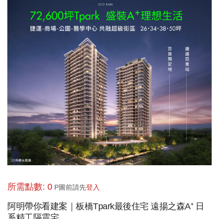
所需點數: 0
P圖前請先
登入
阿明帶你看建案｜板橋Tpark最後住宅 遠揚之森A⁺ 日
系精工隔震宅