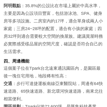
阿明觀點
：35.8%的公設比在市場上屬於中高水準，
主要是因為公設項目豐富，包括游泳池、SPA、健身
房等多項設施。二房室內約17坪，適合單身或兩人小
家庭；三房24~28坪的配置，適合有小孩的家庭；四
房32坪則適合需要較大空間的換屋族。建議賞屋時務
必實際感受樣品屋的空間尺度，確認是否符合自己的
生活需求。
四、周邊機能
這個案子位在Tpark台北遠東通訊園區內，是園區最
後一塊住宅用地，地段稀有性高：
交通
：步行可達捷運板南線亞東醫院站，周邊有64快
速道路、65快速道路、新北環河快速道路，南來北往
相當便利。
園區規劃
：Tpark佔地72,600坪，是匯集科技產業、