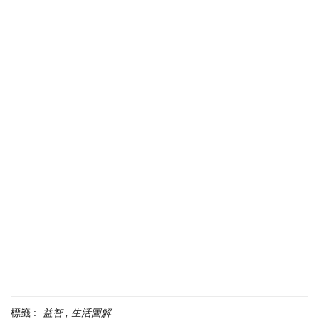
標籤 :
益智
生活圖解