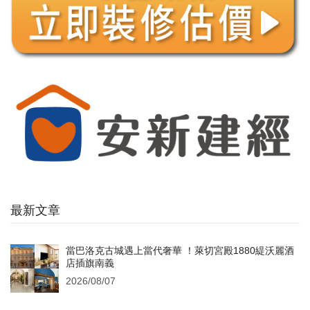
最新文章
當巴洛克古城遇上當代奢華 ！萊切宮殿1880緹沃麗酒
店插旗南義
2026/08/07