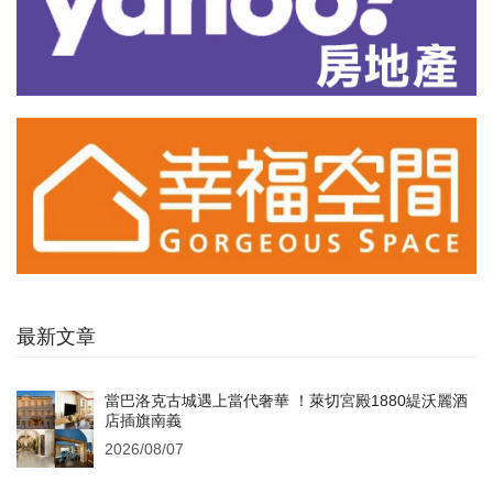
最新文章
當巴洛克古城遇上當代奢華 ！萊切宮殿1880緹沃麗酒
店插旗南義
2026/08/07