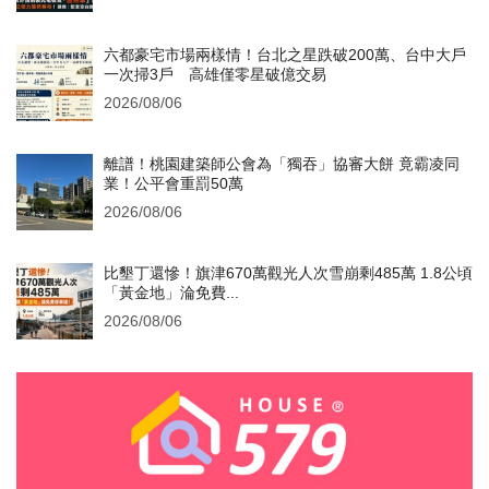
六都豪宅市場兩樣情！台北之星跌破200萬、台中大戶
一次掃3戶 高雄僅零星破億交易
2026/08/06
離譜！桃園建築師公會為「獨吞」協審大餅 竟霸凌同
業！公平會重罰50萬
2026/08/06
比墾丁還慘！旗津670萬觀光人次雪崩剩485萬 1.8公頃
「黃金地」淪免費...
2026/08/06