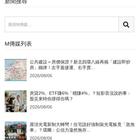
新聞搜尋
M傳媒列表
公共建設＝房價保證？新北四環八線再揭「建設即炒
房」鐵律！左手蓋捷運、右手賣...
2026/08/06
房貸2%、ETF賺6%「穩賺4%」？短影音沒說的事：
股災來時你撐得住嗎？
2026/08/06
屋頂光電新制大轉彎！住宅說好強制裝光電板竟「急煞
車」？環團：公信力蕩然無存...
2026/08/06