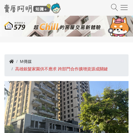
M傳媒
高雄銀髮家園供不應求 跨部門合作擴增資源成關鍵