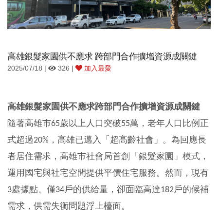
高雄銀髮家園供不應求 跨部門合作擴增資源成關鍵
2025/07/18 |
326 |
加入最愛
高雄銀髮家園供不應求
跨部門合作擴增資源成關鍵
隨著高雄市
歲以上人口突破
萬，老年人口比例正
65
55
式超過
，高雄已邁入「超高齡社會」。為回應長
20%
者居住需求，高雄市社會局首創「銀髮家園」模式，
運用國宅與社宅空間提供平價住宅服務。然而，現有
處據點、僅
戶的供給量，卻面臨高達
戶的候補
3
34
182
需求，供需失衡問題浮上檯面。