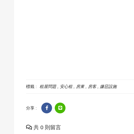
標籤 :
租屋問題
安心租
房東
房客
嫌惡設施
分享 :
共 0 則留言