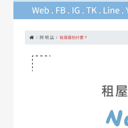
阿 明 誌
租屋最怕什麼？