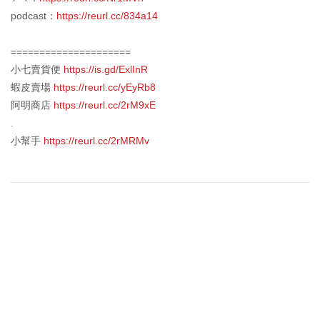
podcast：
https://reurl.cc/834a14
=====================
小七賣貨便
https://is.gd/ExlInR
蝦皮賣場
https://reurl.cc/yEyRb8
阿明商店
https://reurl.cc/2rM9xE
.
小幫手
https://reurl.cc/2rMRMv