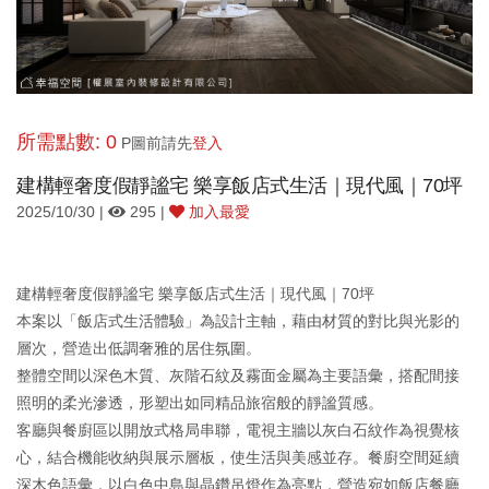
所需點數: 0
P圖前請先
登入
建構輕奢度假靜謐宅 樂享飯店式生活｜現代風｜70坪
2025/10/30 |
295 |
加入最愛
建構輕奢度假靜謐宅 樂享飯店式生活｜現代風｜70坪
本案以「飯店式生活體驗」為設計主軸，藉由材質的對比與光影的
層次，營造出低調奢雅的居住氛圍。
整體空間以深色木質、灰階石紋及霧面金屬為主要語彙，搭配間接
照明的柔光滲透，形塑出如同精品旅宿般的靜謐質感。
客廳與餐廚區以開放式格局串聯，電視主牆以灰白石紋作為視覺核
心，結合機能收納與展示層板，使生活與美感並存。餐廚空間延續
深木色語彙，以白色中島與晶鑽吊燈作為亮點，營造宛如飯店餐廳