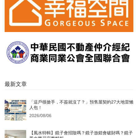
最新文章
「這戶很搶手，不簽就沒了？」預售屋契約27大地雷懶
人包！
2026/08/06
【風水特輯】鏡子會招陰嗎？鏡子放錯會破財嗎？鏡子