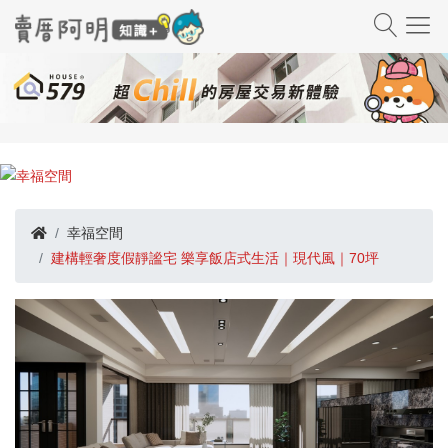
幸福空間
建構輕奢度假靜謐宅 樂享飯店式生活｜現代風｜70坪