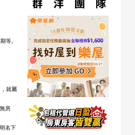
限期等。
」，就屬
無房
明名下