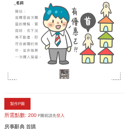
製作P圖
所需點數: 200
P圖前請先
登入
房事辭典 首購