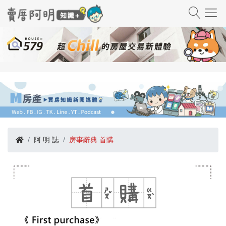
阿 明 誌
房事辭典 首購