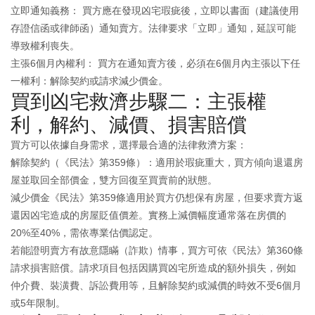
立即通知義務： 買方應在發現凶宅瑕疵後，立即以書面（建議使用
存證信函或律師函）通知賣方。法律要求「立即」通知，延誤可能
導致權利喪失。
主張6個月內權利： 買方在通知賣方後，必須在6個月內主張以下任
一權利：解除契約或請求減少價金。
買到凶宅救濟步驟二：主張權
利，解約、減價、損害賠償
買方可以依據自身需求，選擇最合適的法律救濟方案：
解除契約（《民法》第359條）：適用於瑕疵重大，買方傾向退還房
屋並取回全部價金，雙方回復至買賣前的狀態。
減少價金《民法》第359條適用於買方仍想保有房屋，但要求賣方返
還因凶宅造成的房屋貶值價差。實務上減價幅度通常落在房價的
20%至40%，需依專業估價認定。
若能證明賣方有故意隱瞞（詐欺）情事，買方可依《民法》第360條
請求損害賠償。請求項目包括因購買凶宅所造成的額外損失，例如
仲介費、裝潢費、訴訟費用等，且解除契約或減價的時效不受6個月
或5年限制。