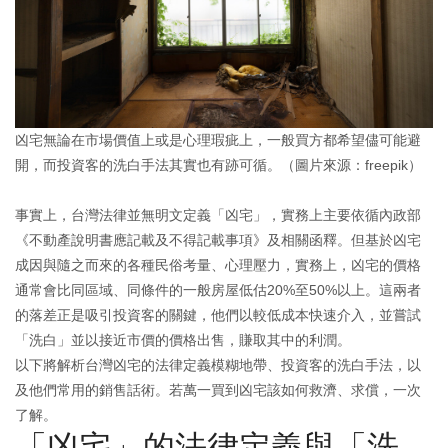
凶宅無論在市場價值上或是心理瑕疵上，一般買方都希望儘可能避
開，而投資客的洗白手法其實也有跡可循。（圖片來源：freepik）
事實上，台灣法律並無明文定義「凶宅」，實務上主要依循內政部
《不動產說明書應記載及不得記載事項》及相關函釋。但基於凶宅
成因與隨之而來的各種民俗考量、心理壓力，實務上，凶宅的價格
通常會比同區域、同條件的一般房屋低估20%至50%以上。這兩者
的落差正是吸引投資客的關鍵，他們以較低成本快速介入，並嘗試
「洗白」並以接近市價的價格出售，賺取其中的利潤。
以下將解析台灣凶宅的法律定義模糊地帶、投資客的洗白手法，以
及他們常用的銷售話術。若萬一買到凶宅該如何救濟、求償，一次
了解。
「凶宅」的法律定義與「洗