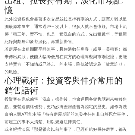
出租、拉長持有期，淡化市場記
憶
此外投資客也會靠著多次交易並拉長持有期的方式，讓買方難以追
溯最原本屋主，通常過戶三次以上，很多人就不會懷疑。市場上流
傳「租三年、賣不怕」也是一種洗白的方式，先出租數年，等租屋
紀錄與鄰居印象都淡化，再重新掛售。
若房屋在出租期間平靜無事，且住過數任房客（或單一長租客）都
未傳出異狀，便能大幅降低潛在買方的心理障礙與市場記憶，更能
支持賣方「不知情或已淡忘」的主張，降低被認定為「故意詐欺」
的風險。
心理戰術：投資客與仲介常用的
銷售話術
投資客在完成凶宅「洗白」操作後，也會運用各銷售話術來轉移焦
點，並營造價格優勢，更巧妙掩蓋房產曾為凶宅的歷史。如作為洗
白的人頭A可能主張「持有房屋期間並無發生任何非自然死亡事件，
前屋主的事不太清楚」用以規避法律責任。
或者輕描淡寫「那是很久以前的事了，已經租給好幾任房客，都沒