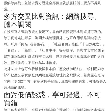
張解除契約，並請求賣方返還全部價金及損害賠償，賣方不得異
議。」
多方交叉比對資訊：網路搜尋、
謄本調閱
在沒有官方查詢系統的狀況下，靠自己實際資訊比對還是可靠的。
除了實地走訪鄰居，詢問大樓管理員外，也可利用網路關鍵字搜
尋。可用「路名+巷弄號碼」、「社區名稱」搭配「非自然死亡」、
「命案」、「新聞」、「社會事件」等關鍵字。再與非官方的凶宅
資料庫網站或社群進行交叉比對，但這部分要注意資訊正確性與時
效，僅供參考，不得作為法律依據。
此外法律上也可查看權狀與謄本的「歷次移轉明細」，或利用內政
部不動產交易實價登錄網站查看該地址的交易狀況，若房屋在短時
間內（例如2年內）有多次轉手紀錄，且價格波動異常，可能就是人
頭洗白的訊號。
面對低價誘惑，寧可錯過、不可
買錯
除了各方查證外，也要做好相關的心理建設，任何明顯低於市場行