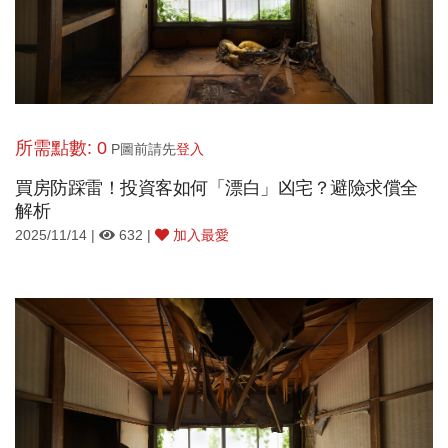
所需點數: 0
P圖前請先
登入
買房防踩雷！投資客如何「漂白」凶宅？避險求償全
解析
2025/11/14 |
632 |
加入最愛