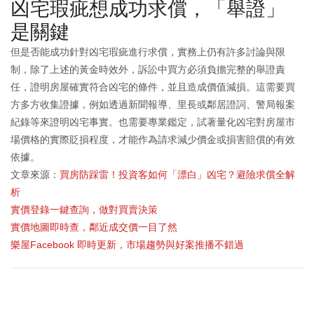
凶宅瑕疵想成功求償，「舉證」
是關鍵
但是否能成功針對凶宅瑕疵進行求償，實務上仍有許多討論與限
制，除了上述的黃金時效外，訴訟中買方必須負擔完整的舉證責
任，證明房屋確實符合凶宅的條件，並且造成價值減損。這需要買
方多方收集證據，例如透過新聞報導、里長或鄰居證詞、警局報案
紀錄等來證明凶宅事實。也需要專業鑑定，試著量化凶宅對房屋市
場價格的實際貶損程度，才能作為請求減少價金或損害賠償的有效
依據。
文章來源：
買房防踩雷！投資客如何「漂白」凶宅？避險求償全解
析
實價登錄一鍵查詢，做對買賣決策
實價地圖即時查，鄰近成交價一目了然
樂屋Facebook 即時更新，市場趨勢與好案推播不錯過