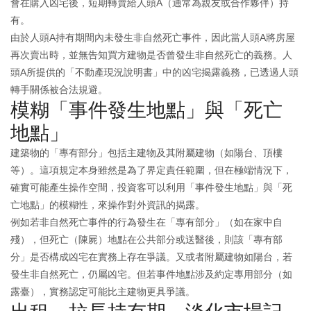
會在購入凶宅後，短期轉賣給人頭A（通常為親友或合作夥伴）持
有。
由於人頭A持有期間內未發生非自然死亡事件，因此當人頭A將房屋
再次賣出時，並無告知買方建物是否曾發生非自然死亡的義務。人
頭A所提供的「不動產現況說明書」中的凶宅揭露義務，已透過人頭
轉手關係被合法規避。
模糊「事件發生地點」與「死亡
地點」
建築物的「專有部分」包括主建物及其附屬建物（如陽台、頂樓
等）。這項規定本身雖然是為了界定責任範圍，但在極端情況下，
確實可能產生操作空間，投資客可以利用「事件發生地點」與「死
亡地點」的模糊性，來操作對外資訊的揭露。
例如若非自然死亡事件的行為發生在「專有部分」（如在家中自
殘），但死亡（陳屍）地點在公共部分或送醫後，則該「專有部
分」是否構成凶宅在實務上存在爭議。又或者附屬建物如陽台，若
發生非自然死亡，仍屬凶宅。但若事件地點涉及約定專用部分（如
露臺），實務認定可能比主建物更具爭議。