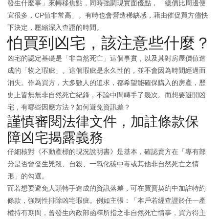
發生什麼事」來轉移焦點，同時強調現實面優點，「總價比周邊便
宜很多，CP值非常高」。有時也會營造稀缺感，藉由催促買方儘快
下決定，壓縮深入查證的時間。
怕買到凶宅，該注意些什麼？
凶宅的認定基礎是「非自然死亡」這個事實，以及其對房屋價值造
成的「物之瑕疵」。這個瑕疵是永久性的，並不會因為時間經過而
消失。作為買方，大多數人的追求，都希望能確保購入的房產，歷
史上皆無無非自然死亡紀錄，不論中間轉手了幾次。而想要避開凶
宅，有哪些因應方法？如何避免資訊差？
謹慎審閱法律文件，加註條款保
障凶宅揭露義務
仔細核對《不動產標的現況說明書》是基本，確認賣方在「專有部
分是否曾發生兇殺、自殺、一氧化碳中毒或其他非自然死亡之情
形」的勾選。
而若想要避免人頭轉手造成的資訊落差，可在買賣契約中加註特約
條款，強制性排除凶宅瑕疵。例如主張：「本戶若經查證於任一產
權持有期間，曾發生內政部函釋所指之非自然死亡情事，買方得主