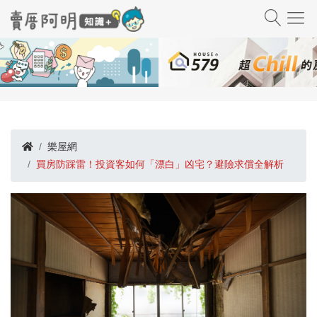
樂屋網
買房防踩雷！投資客如何「漂白」凶宅？避險求償全解析