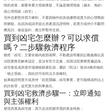
情的房屋，都要有重大瑕疵懷疑，不論是物理瑕疵（漏水、海砂）
或心理瑕疵（凶宅）。
另外也要堅持買方權利，不要因物件的其他優勢或賣方的心理戰術
而猶疑。在諮詢或請求提出房產資訊證明時，若賣方或仲介不斷閃
爍其詞、催促簽約，應立即暫停交易。
買到凶宅怎麼辦？可以求償
嗎？二步驟救濟程序
雖然「凶宅」主要依賴內政部函釋、不動產說明書的記載義務以及
法院實務見解來認定，並沒有官方定義，但因法院實務普遍認為，
凶宅會造成房屋市場價格顯著貶損，屬於《民法》第354條所稱的
「物之瑕疵」，因此仍可依民法主張權利。
如果能證明賣方或房仲「刻意隱瞞」凶宅事實，更可能構成刑法上
的詐欺罪，追究賣方的刑事責任。
買到凶宅救濟步驟一：立即通知
與主張權利
發現房屋為凶宅後，買方必須把握求償的黃金時效：