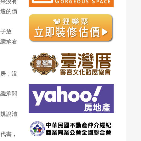
如果沒有
創造的價
房子放
。繼承看
間房；沒
臨繼承問
法規說清
辦代書，