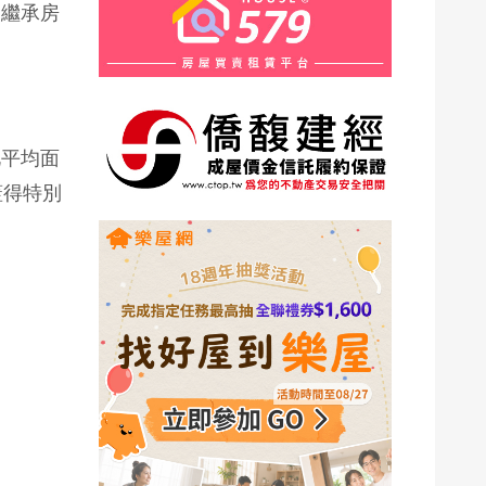
均繼承房
此平均面
蓋得特別