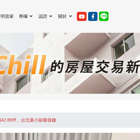
阿明當家
專欄
認證
關於
2.89坪，台北最小卻最值錢