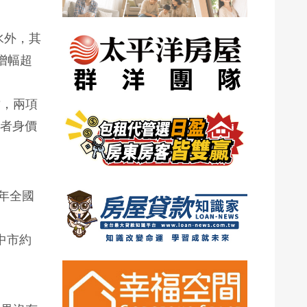
水外，其
增幅超
檔，兩項
承者身價
去年全國
中市約