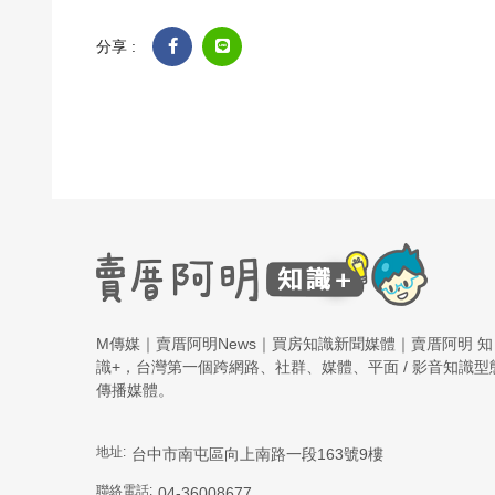
分享 :
M傳媒｜賣厝阿明News｜買房知識新聞媒體｜賣厝阿明 知
識+，台灣第一個跨網路、社群、媒體、平面 / 影音知識型
傳播媒體。
地址:
台中市南屯區向上南路一段163號9樓
聯絡電話:
04-36008677