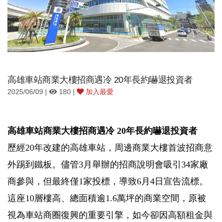
高雄車站商業大樓招商遇冷 20年長約嚇退投資者
2025/06/09 |
180 |
加入最愛
高雄車站商業大樓招商遇冷
20
年長約嚇退投資者
歷經
20
年改建的高雄車站，周邊商業大樓首波招商意
外踢到鐵板。儘管
3
月舉辦的招商說明會吸引
34
家廠
商參與，但最終僅
1
家投標，導致
6
月
4
日宣告流標。
這座
10
層樓高、總面積逾
1.6
萬坪的商業空間，原被
視為車站商圈復興的重要引擎，如今卻因高額租金與