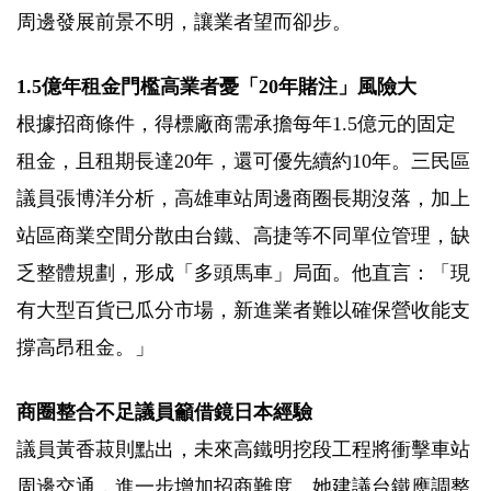
周邊發展前景不明，讓業者望而卻步。
1.5
億年租金門檻高
業者憂「
20
年賭注」風險大
根據招商條件，得標廠商需承擔每年
1.5
億元的固定
租金，且租期長達
20
年，還可優先續約
10
年。三民區
議員張博洋分析，高雄車站周邊商圈長期沒落，加上
站區商業空間分散由台鐵、高捷等不同單位管理，缺
乏整體規劃，形成「多頭馬車」局面。他直言：「現
有大型百貨已瓜分市場，新進業者難以確保營收能支
撐高昂租金。」
商圈整合不足
議員籲借鏡日本經驗
議員黃香菽則點出，未來高鐵明挖段工程將衝擊車站
周邊交通，進一步增加招商難度。她建議台鐵應調整