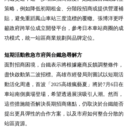
策略，例如降低初期租金、分階段招商或提供營運補
貼，避免重蹈鳳山車站三度流標的覆轍。張博洋更呼
籲政府跨單位成立開發平台，參考日本車站商圈的成
功模式，統一站區商業規劃與品牌定位。
短期活動救急
市府與台鐵急尋解方
面對招商困境，台鐵表示將根據廠商反饋調整條件，
盡快啟動第二波招標。高雄市經發局則嘗試以短期活
動活化周邊，首波「
2025
高雄瘋藝夏」將於
7
月
6
日在
車站南側廣場登場，希望透過展演吸引人潮。然而，
這些措施能否解決長期招商痛點，仍取決於台鐵能否
提出更具彈性的合作方案，以及市府如何整合分散的
站區資源。