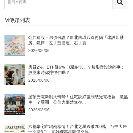
M傳媒列表
公共建設＝房價保證？新北四環八線再揭「建設即炒
房」鐵律！左手蓋捷運、右手賣...
2026/08/06
房貸2%、ETF賺6%「穩賺4%」？短影音沒說的事：
股災來時你撐得住嗎？
2026/08/06
屋頂光電新制大轉彎！住宅說好強制裝光電板竟「急煞
車」？環團：公信力蕩然無存...
2026/08/06
六都豪宅市場兩樣情！台北之星跌破200萬、台中大戶
一次掃3戶 高雄僅零星破億交易