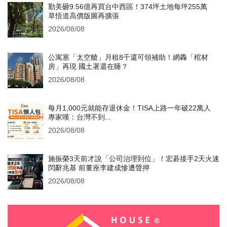
勤美砸9.56億再買台中西區！374坪土地每坪255萬
草悟道高價版圖再擴張
2026/08/08
公寓塞「太空艙」月租8千還可領補助！網轟「棺材
房」再現 國土署還在睡？
2026/08/08
每月1,000元就能存退休金！TISA上路一年破22萬人
專家嘆：台灣不到...
2026/08/08
施振榮3天前才說「公司治理到位」！宏碁接手2天火速
閃辭兆基 前董座李建成慘遭聲押
2026/08/08