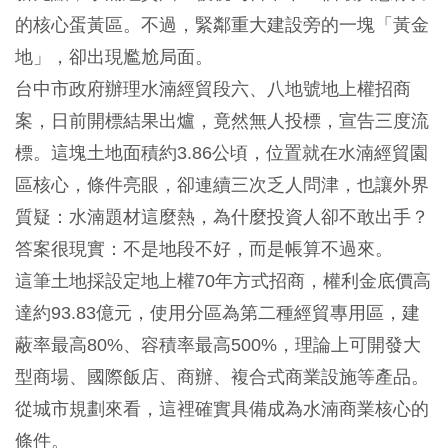
的核心蛋黃區。不過，緊鄰重大建設旁的一塊「黃金
地」，卻出現尷尬局面。
台中市政府辦理水湳經貿段六、八地號地上權招商
案，日前開標結果出爐，竟然無人投標，宣告三度流
標。這塊土地面積約3.86公頃，位置就在水湳經貿園
區核心，條件亮眼，卻連續三次乏人問津，也讓外界
質疑：水湳題材這麼熱，為什麼投資人卻不敢出手？
答案很現實：不是地段不好，而是帳算不過來。
這筆土地採設定地上權70年方式招商，權利金底價高
達約93.83億元，使用分區為第二種經貿專用區，建
蔽率最高80%、容積率最高500%，理論上可開發大
型商場、國際飯店、商辦、複合式商業設施等產品。
從城市規劃來看，這裡確實具備成為水湳商業核心的
條件。