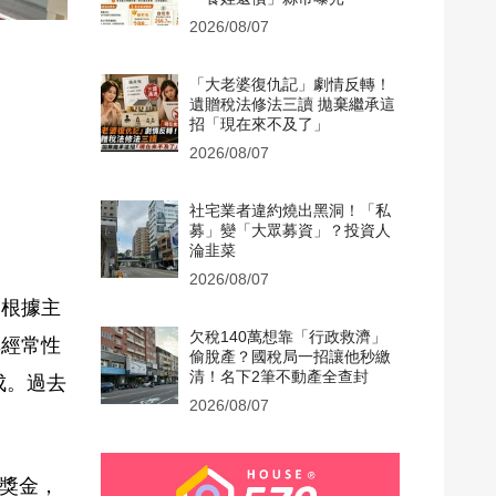
2026/08/07
「大老婆復仇記」劇情反轉！
遺贈稅法修法三讀 拋棄繼承這
招「現在來不及了」
2026/08/07
社宅業者違約燒出黑洞！「私
募」變「大眾募資」？投資人
淪韭菜
2026/08/07
。根據主
欠稅140萬想靠「行政救濟」
非經常性
偷脫產？國稅局一招讓他秒繳
清！名下2筆不動產全查封
成。過去
2026/08/07
獎金，