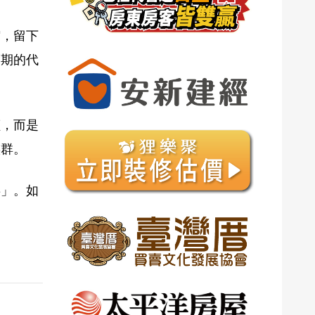
縮，留下
渡期的代
價，而是
族群。
存」。如