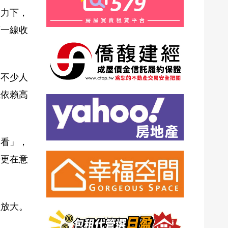
壓力下，
第一線收
，不少人
或依賴高
帶看」，
者更在意
險放大。