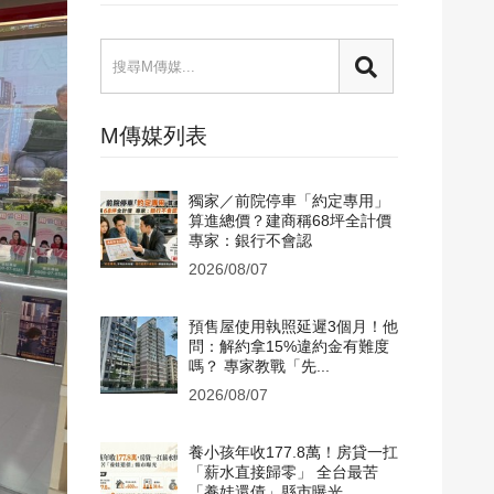
M傳媒列表
獨家／前院停車「約定專用」
算進總價？建商稱68坪全計價
專家：銀行不會認
2026/08/07
預售屋使用執照延遲3個月！他
問：解約拿15%違約金有難度
嗎？ 專家教戰「先...
2026/08/07
養小孩年收177.8萬！房貸一扛
「薪水直接歸零」 全台最苦
「養娃還債」縣市曝光