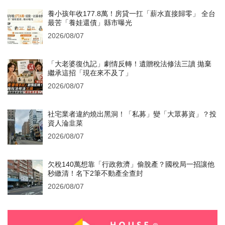
養小孩年收177.8萬！房貸一扛「薪水直接歸零」 全台
最苦「養娃還債」縣市曝光
2026/08/07
「大老婆復仇記」劇情反轉！遺贈稅法修法三讀 拋棄
繼承這招「現在來不及了」
2026/08/07
社宅業者違約燒出黑洞！「私募」變「大眾募資」？投
資人淪韭菜
2026/08/07
欠稅140萬想靠「行政救濟」偷脫產？國稅局一招讓他
秒繳清！名下2筆不動產全查封
2026/08/07