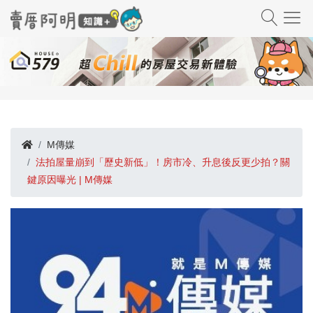
M傳媒
法拍屋量崩到「歷史新低」！房市冷、升息後反更少拍？關
鍵原因曝光 | M傳媒