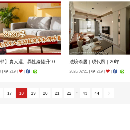
【風水特輯】貴人運、異性緣提升100%！2...
法境瑜居｜現代風｜20坪
4 |
219 |
|
|
2026/02/21 |
219 |
|
|
…
17
18
19
20
21
22
43
44