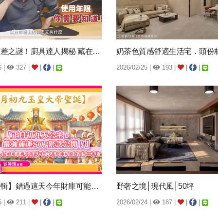
系統櫃價差之謎！廚具達人揭秘 藏在櫥櫃裡、...
6 |
327 |
|
|
2026/02/25 |
193 |
|
|
【風水特輯】錯過這天今年財庫可能直接少一半...
野奢之境│現代風│50坪
5 |
211 |
|
|
2026/02/24 |
187 |
|
|