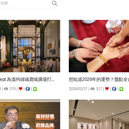
ncept 為溫州綠城鹿城廣場打...
8 |
370 |
|
|
2026/02/27 |
317 |
|
|