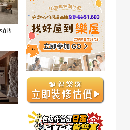
奶茶色質感舒適生活宅．頭份林森路｜現代風｜60坪