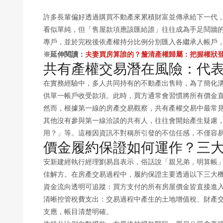
許多長輩偏好透過購買不動產來累積財富並傳承給下一代
看似單純，但「售屋款項應該匯給誰」往往成為手足鬩牆
專戶，並於完稅後依產權持分比例分別匯入各繼承人帳戶
※延伸閱讀：
夫妻買房算誰的？釐清產權歸屬：把握權狀登
共有產權交易潛在風險：代
在實務經驗中，多人共同持有的不動產出售時，為了簡化
供單一帳戶收受款項。此時，買方通常會習慣將所有價金
然而，根據第一線的房產交易觀察，共有產權交易中最常
其他沒有參與第一線洽談的共有人，往往會開始產生疑慮
用？」等。這種因資訊不對稱所引發的不信任感，不僅容
價金履約保證如何運作？三
安新建經執行經理劉易昌表示，俗話說「親兄弟，明算帳
佳解方。在房產交易過程中，履約保證主要透過以下三大
資金流向透明可追蹤：買方支付的所有房屋價金皆直接進
清晰控管稅費支出：交易過程中產生的土地增值稅、財產
支應，帳目清楚明確。