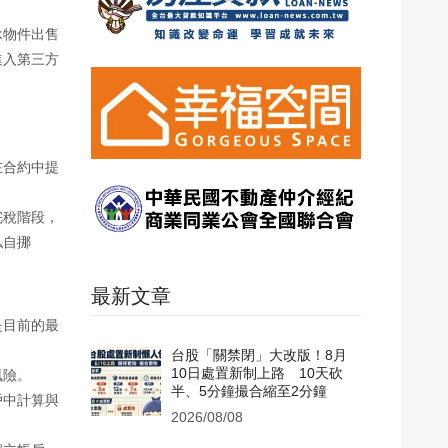
承物件出售
進入第三方
在合約中提
完稅階段，
私自挪
最新文章
是目前的最
台股「關禁閉」大改版！8月
10日處置新制上路 10天砍
風險。
半、5分鐘撮合縮至2分鐘
戶中計算與
2026/08/08