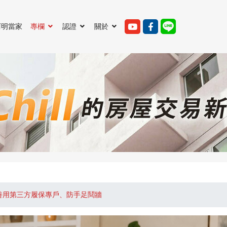
阿明當家
專欄
認證
關於
善用第三方履保專戶、防手足鬩牆