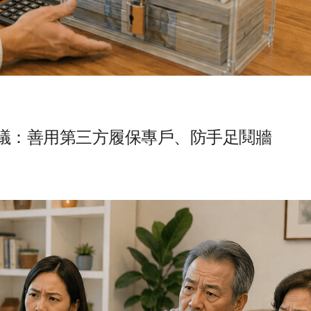
議：善用第三方履保專戶、防手足鬩牆