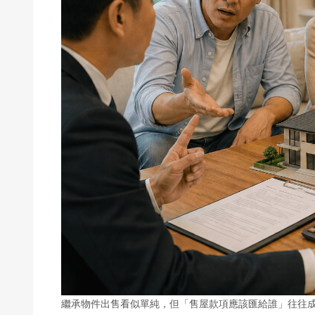
繼承物件出售看似單純，但「售屋款項應該匯給誰」往往成為