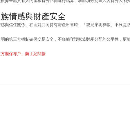
接依據全體共有人的產權持分比例進行結算，將款項分別匯入各持分人的
家族情感與財產安全
情感與信任關係。在面對共同持有房產出售時，「親兄弟明算帳」不只是
透明的第三方機制確保交易安全，不僅能守護家族財產分配的公平性，更
三方履保專戶、防手足鬩牆