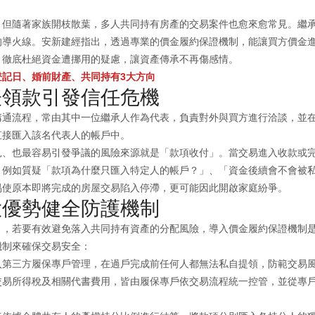
，但隨著家族開枝散葉，多人共同持有房產的交易案件也愈來愈常見。繼
的導火線。安新建經指出，透過專業的價金履約保證機制，能讓買方價金
，徹底杜絕資金遭挪用的疑慮，讓資產傳承不再傷感情。
記日、婚前財產、共同持有3大方向
表領款引發信任危機
溝通流程，常由其中一位繼承人作為代表，負責對外與買方進行洽談，並
直接匯入該名代表人的帳戶中。
見、也最容易引發爭議的風險來源就是「款項收付」。當交易進入收款或
，例如質疑「款項為什麼只匯入特定人的帳戶？」、「資金後續會不會被
易使原本即將完成的房屋交易陷入停滯，更可能因此開啟家庭紛爭。
大優勢健全防護機制
」，若要有效避免落入共同持有資產的分配風險，導入價金履約保證機制
機制來確保交易安全：
入第三方履保專戶管理，在過戶完成前任何人都無法私自提領，防範交易
交易所得稅及相關代書費用，皆由履保專戶依交易流程統一控管，並從專