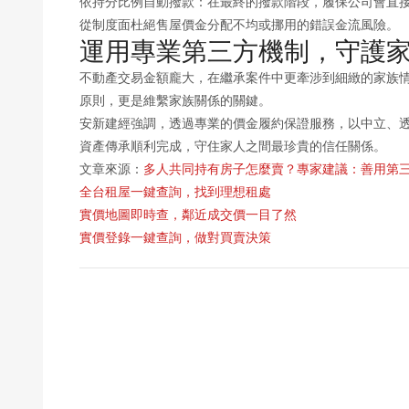
依持分比例自動撥款：在最終的撥款階段，履保公司會直
從制度面杜絕售屋價金分配不均或挪用的錯誤金流風險。
運用專業第三方機制，守護
不動產交易金額龐大，在繼承案件中更牽涉到細緻的家族
原則，更是維繫家族關係的關鍵。
安新建經強調，透過專業的價金履約保證服務，以中立、
資產傳承順利完成，守住家人之間最珍貴的信任關係。
文章來源：
多人共同持有房子怎麼賣？專家建議：善用第
全台租屋一鍵查詢，找到理想租處
實價地圖即時查，鄰近成交價一目了然
實價登錄一鍵查詢，做對買賣決策