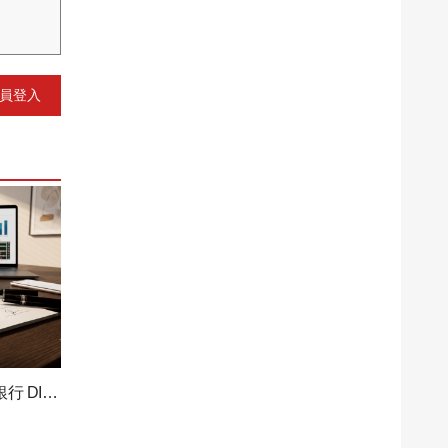
員登入
房貸過件關鍵不是聯徵分數！銀行 DIR 負...