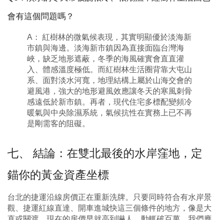
會有這個問題嗎？
A： 紅樹林的微氣候表現，其實明顯優於淡海新
市鎮與海邊。淡海新市鎮因為直接面臨台灣海
峽，缺乏地形遮蔽，冬季的海風確實會直直灌
入、體感溫度極低。而紅樹林生活圈背靠大屯山
系、面對淡水河寬，地理結構上屬於山海交會的
避風港，強大的地形避風效應讓冬天的寒風刺骨
感遠低於新市鎮。再者，現代住宅多標配變頻冷
暖氣與中央除濕系統，氣候抗性在實務上已不再
是剛需客的阻礙。
七、 結論：在雙北最後的水岸窪地，定
錨你的黃金資產坐標
台北的捷運沿線房價正在重新洗牌。只要同時符合有水岸景
觀、捷運紅線直達、開車進城快這三個條件的地方，像是大
直或關渡，現在的房價早就高到嚇人，動輒破百萬。我們應