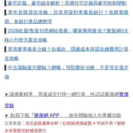
▌
豪宅定義、豪宅線全解析！高價住宅定義與豪宅稅制變動
▌
青年首購貸款攻略：目前房貸利率最低銀行？首購寬限
期、各銀行產品總整理
▌
2026租屋/售屋刊登網站推薦：哪家費用最省？樂屋網3大
核心刊登方案全攻略
▌
買房要準備多少錢？自備款、隱藏成本與貸款總費用計算
全攻略
▌
中古屋驗屋怎麼驗？網曝：預防勝於治療，不是等交屋才
做
►議價要精準，周邊成交行情一網打盡，快試試樂屋網
實價
登錄
► 點我下載
「
樂屋網 APP
」，搶先體驗個人化專屬功能
文章來源：
淡北道路通車在即！紅樹林房價破盤 4 字頭不再？解析
水岸景觀宅的補漲潛力