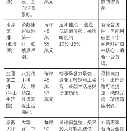
層)
段、直
萬元
缺防禦資
面河寬
產。
景觀。
水岸
緊鄰捷
每坪
溫和補漲： 透過
有噪音抗
第一
運軌道
48
低總價優勢，補漲
性，但能用
排
第一
萬 -
幅度約
破盤 4 字
(低樓
排、低
55
10%~15%。
頭進駐紅樹
層)
樓層戶
萬元
林核心，適
別。
合小資首
購。
捷運
八勢路
每坪
補漲爆發力最強：
最推薦自
第二
中後
45
避開主幹道施工噪
住！出門走
排
段、坪
萬 -
音，兼顧生活感與
路可達捷
(半山
頂路、
53
捷運功能。
運，機能完
生活
具備基
萬元
備，環境清
圈)
礎生活
幽安靜。
機能。
景觀
大華
每坪
量縮價盤整：受限
外籍專家、
大坪
路、中
50
於大坪數高總價，
台商資金停