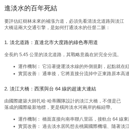
進淡水的百年死結
要評估紅樹林未來的補漲力道，必須先看清淡北道路與淡江
大橋這兩大交通引擎，是如何打通淡水的任督二脈：
1. 淡北道路：直達北市大度路的綠色專用道
全長約 5.45 公里的淡北道路，其戰略意義在於完全分流。
運作機制： 它沿著捷運淡水線的外側規劃，起點就在
實質改善： 通車後，它將直接分流掉中正東路原本高達 
2. 淡江大橋：西濱與台 64 線的超速大連結
由國際建築大師扎哈·哈蒂團隊設計的淡江大橋，不僅是已
落成的國際級新地標，更是橫跨淡水河兩岸的樞紐帶。
運作機制： 橋面直接向南串聯八里區，接軌台 64 線東
實質改善： 過去淡水居民想去桃園國際機場、隨著淡江大