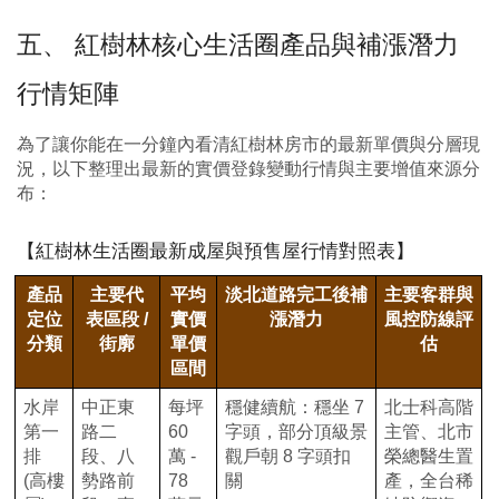
五、 紅樹林核心生活圈產品與補漲潛力
行情矩陣
為了讓你能在一分鐘內看清紅樹林房市的最新單價與分層現
況，以下整理出最新的實價登錄變動行情與主要增值來源分
布：
【紅樹林生活圈最新成屋與預售屋行情對照表】
產品
主要代
平均
淡北道路完工後補
主要客群與
定位
表區段 /
實價
漲潛力
風控防線評
分類
街廓
單價
估
區間
水岸
中正東
每坪
穩健續航：穩坐 7
北士科高階
第一
路二
60
字頭，部分頂級景
主管、北市
排
段、八
萬 -
觀戶朝 8 字頭扣
榮總醫生置
(高樓
勢路前
78
關
產，全台稀