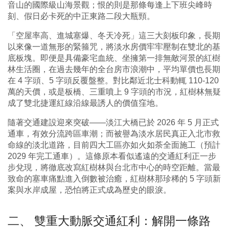
音山的國際級山海景觀；恨的則是那條每逢上下班尖峰時
刻、假日必卡死的中正東路二段大瓶頸。
「空屋率高、進城塞爆、冬天冷死」這三大刻板印象，長期
以來像一道無形的緊箍咒，將淡水房價牢牢壓制在雙北的基
底板塊。即便是具備豪宅血統、坐擁第一排無敵河景的紅樹
林生活圈，在過去幾年的全台房市浪潮中，平均單價也長期
在 4 字頭、5 字頭反覆盤整。對比鄰近北士科動輒 110-120
萬的天價，或是板橋、三重噴上 9 字頭的市況，紅樹林無疑
成了雙北捷運紅線沿線最誘人的價值窪地。
隨著交通建設迎來突破——淡江大橋已於 2026 年 5 月正式
通車，有效分流跨區車潮；而被譽為淡水居民真正入北市救
命線的淡北道路，目前四大工區亦如火如荼全面施工（預計
2029 年完工通車）。這條原本看似遙遠的交通紅利正一步
步兌現，將徹底改寫紅樹林與台北市中心的時空距離。當最
致命的塞車痛點進入倒數被治癒，紅樹林那珍稀的 5 字頭新
案與水岸成屋，恐怕將正式成為歷史的眼淚。
二、 雙重大動脈交通紅利：解開一條路