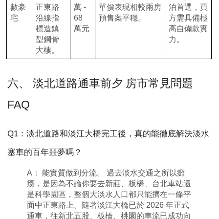
數豪
正東路
萬 -
單價表現相較兩房
泊首選，買
宅
沿線指
68
預售案平穩。
方需具備極
標造鎮
萬元
高自備款實
型鋼骨
力。
大樓。
六、 淡北道路通車前夕 房市常見問題
FAQ
Q1：淡北道路和淡江大橋完工後，真的能徹底解決淡水
塞車的百年噩夢嗎？
A： 能實質做到分流。 過去淡水交通之所以癱
瘓，是因為不論你要去新莊、板橋、台北車站還
是科學園區，整個大淡水人口都只能擠在一條平
面中正東路上。隨著淡江大橋已於 2026 年正式
通車，往新北五股、板橋、桃園的車流已成功向