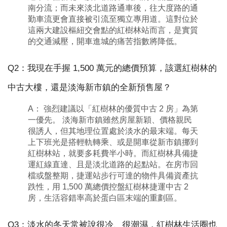
南分流；而未來淡北道路通車後，往大度路的通
勤車流更會直接被引流至獨立專用道。這對位於
這兩大建設樞紐交會點的紅樹林站而言，是實質
的交通減壓，開車進城的痛苦指數將降低。
Q2：我現在手握 1,500 萬元的總價預算，該選紅樹林的
中古大樓，還是淡海新市鎮的全新預售屋？
A： 強烈建議以「紅樹林的優質中古 2 房」為第
一優先。 淡海新市鎮雖然房屋新穎、價格親民
很誘人，但其地理位置處於淡水的最末端。每天
上下班光是搭輕軌轉乘、或是開車從新市鎮挪到
紅樹林站，就要多耗費半小時。而紅樹林具備捷
運紅線直達、且是淡北道路的起點站。在房市回
檔或盤整期，捷運站步行可達的物件具備資產抗
跌性，用 1,500 萬總價控盤紅樹林捷運中古 2
房，生活容錯率高於蛋白區末端的重劃區。
Q3：淡水的冬天常被說很冷、很潮濕，紅樹林生活圈也