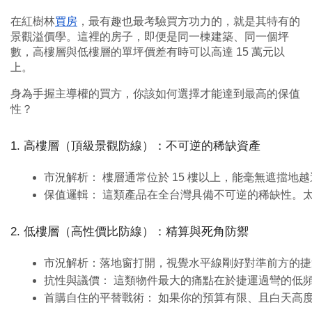
在紅樹林
買房
，最有趣也最考驗買方功力的，就是其特有的
景觀溢價學。這裡的房子，即便是同一棟建築、同一個坪
數，高樓層與低樓層的單坪價差有時可以高達 15 萬元以
上。
身為手握主導權的買方，你該如何選擇才能達到最高的保值
性？
1. 高樓層（頂級景觀防線）：不可逆的稀缺資產
市況解析： 樓層通常位於 15 樓以上，能毫無遮擋
保值邏輯： 這類產品在全台灣具備不可逆的稀缺性。
2. 低樓層（高性價比防線）：精算與死角防禦
市況解析：落地窗打開，視覺水平線剛好對準前方的捷
抗性與議價： 這類物件最大的痛點在於捷運過彎的低
首購自住的平替戰術： 如果你的預算有限、且白天高度依