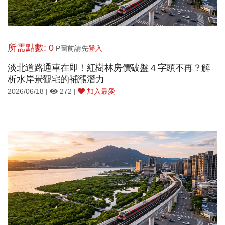
所需點數: 0
P圖前請先
登入
淡北道路通車在即！紅樹林房價破盤 4 字頭不再？解
析水岸景觀宅的補漲潛力
2026/06/18 |
272 |
加入最愛