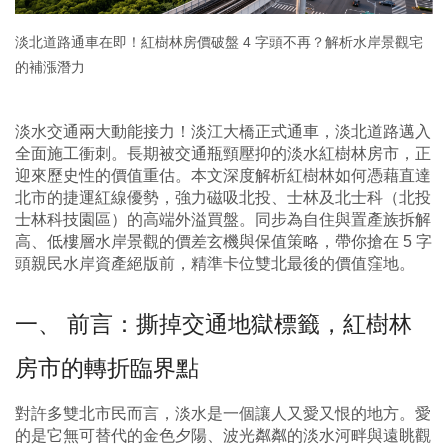
淡北道路通車在即！紅樹林房價破盤 4 字頭不再？解析水岸景觀宅
的補漲潛力
淡水交通兩大動能接力！淡江大橋正式通車，淡北道路邁入
全面施工衝刺。長期被交通瓶頸壓抑的淡水紅樹林房市，正
迎來歷史性的價值重估。本文深度解析紅樹林如何憑藉直達
北市的捷運紅線優勢，強力磁吸北投、士林及北士科（北投
士林科技園區）的高端外溢買盤。同步為自住與置產族拆解
高、低樓層水岸景觀的價差玄機與保值策略，帶你搶在 5 字
頭親民水岸資產絕版前，精準卡位雙北最後的價值窪地。
一、 前言：撕掉交通地獄標籤，紅樹林
房市的轉折臨界點
對許多雙北市民而言，淡水是一個讓人又愛又恨的地方。愛
的是它無可替代的金色夕陽、波光粼粼的淡水河畔與遠眺觀