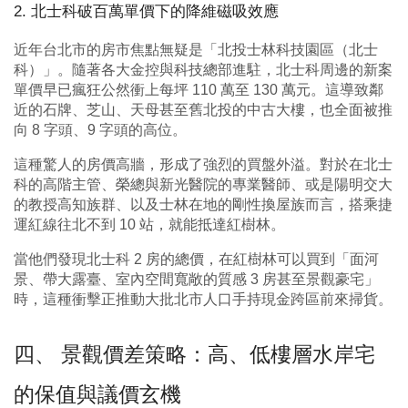
2. 北士科破百萬單價下的降維磁吸效應
近年台北市的房市焦點無疑是「北投士林科技園區（北士
科）」。隨著各大金控與科技總部進駐，北士科周邊的新案
單價早已瘋狂公然衝上每坪 110 萬至 130 萬元。這導致鄰
近的石牌、芝山、天母甚至舊北投的中古大樓，也全面被推
向 8 字頭、9 字頭的高位。
這種驚人的房價高牆，形成了強烈的買盤外溢。對於在北士
科的高階主管、榮總與新光醫院的專業醫師、或是陽明交大
的教授高知族群、以及士林在地的剛性換屋族而言，搭乘捷
運紅線往北不到 10 站，就能抵達紅樹林。
當他們發現北士科 2 房的總價，在紅樹林可以買到「面河
景、帶大露臺、室內空間寬敞的質感 3 房甚至景觀豪宅」
時，這種衝擊正推動大批北市人口手持現金跨區前來掃貨。
四、 景觀價差策略：高、低樓層水岸宅
的保值與議價玄機