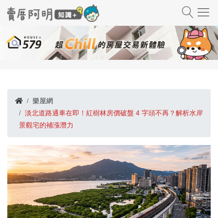
樂屋網
淡北道路通車在即！紅樹林房價破盤 4 字頭不再？解析水岸
景觀宅的補漲潛力