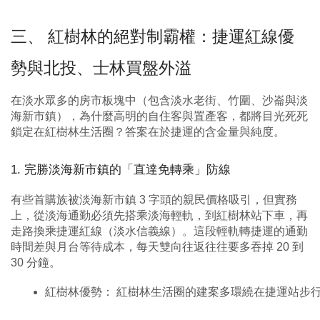
三、 紅樹林的絕對制霸權：捷運紅線優
勢與北投、士林買盤外溢
在淡水眾多的房市板塊中（包含淡水老街、竹圍、沙崙與淡
海新市鎮），為什麼高明的自住客與置產客，都將目光死死
鎖定在紅樹林生活圈？答案在於捷運的含金量與純度。
1. 完勝淡海新市鎮的「直達免轉乘」防線
有些首購族被淡海新市鎮 3 字頭的親民價格吸引，但實務
上，從淡海通勤必須先搭乘淡海輕軌，到紅樹林站下車，再
走路換乘捷運紅線（淡水信義線）。這段輕軌轉捷運的通勤
時間差與月台等待成本，每天雙向往返往往要多吞掉 20 到
30 分鐘。
紅樹林優勢： 紅樹林生活圈的建案多環繞在捷運站步行