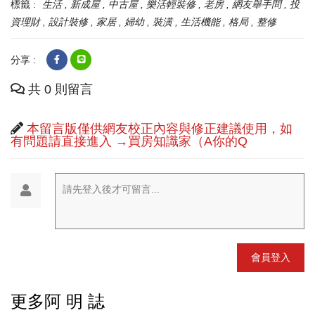
標籤 :
生活
新成屋
中古屋
樂活輕裝修
老房
網友舉手問
投
資理財
設計裝修
家居
婦幼
裝潢
生活機能
格局
整修
分享 :
共 0 則留言
本留言版僅供網友校正內容與修正建議使用，如
有問題請直接進入 →買房知識家（A你的Q
請先登入後才可留言...
會員登入
更多阿 明 誌