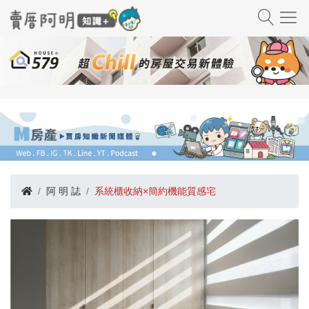
阿 明 誌
系統櫃收納×簡約機能質感宅