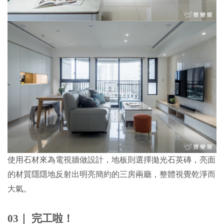
使用石材來為電視牆做設計，地板則選擇拋光石英磚，亮面
的材質隱隱地反射出明亮簡約的三房兩廳，整體視覺乾淨而
大氣。
03｜ 完工啦！