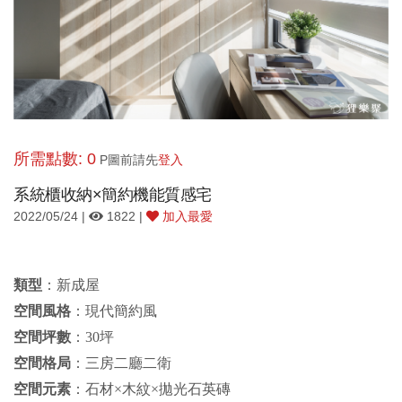
所需點數: 0
P圖前請先
登入
系統櫃收納×簡約機能質感宅
2022/05/24 |
1822 |
加入最愛
類型
：新成屋
空間風格
：
現代簡約風
空間坪數
：
30坪
空間格局
：三房二廳二衛
空間元素
：石材
×木紋×拋光石英磚