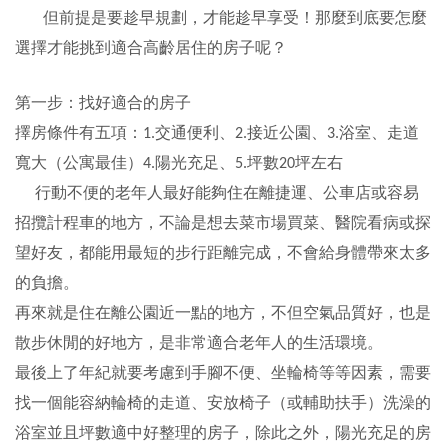
但前提是要趁早規劃，才能趁早享受！那麼到底要怎麼
選擇才能挑到適合高齡居住的房子呢？
第一步：找好適合的房子
擇房條件有五項：
交通便利、
接近公園、
浴室、走道
1.
2.
3.
寬大（公寓最佳）
陽光充足、
坪數
坪左右
4.
5.
20
行動不便的老年人最好能夠住在離捷運、公車店或容易
招攬計程車的地方，不論是想去菜市場買菜、醫院看病或探
望好友，都能用最短的步行距離完成，不會給身體帶來太多
的負擔。
再來就是住在離公園近一點的地方，不但空氣品質好，也是
散步休閒的好地方，是非常適合老年人的生活環境。
最後上了年紀就要考慮到手腳不便、坐輪椅等等因素，需要
找一個能容納輪椅的走道、安放椅子（或輔助扶手）洗澡的
浴室並且坪數適中好整理的房子，除此之外，陽光充足的房