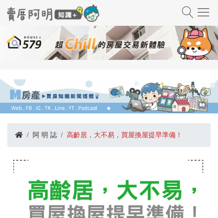
阿 明 誌
高齡居，大不易，買屋換屋提早準備！