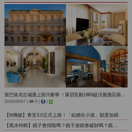
當巴洛克古城遇上當代奢華 ！萊切宮殿1880緹沃麗酒店插旗南義
2026/08/07 |
9 |
|
【M傳媒】青安3.0正式上路！「結婚生小孩」額度加碼
【風水特輯】鏡子會招陰嗎？鏡子放錯會破財嗎？鏡子風水禁忌完整解析