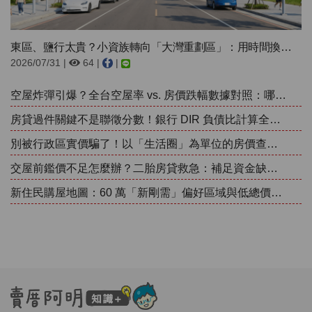
東區、鹽行太貴？小資族轉向「大灣重劃區」：用時間換空間的成家首選
2026/07/31 |
64 |
|
空屋炸彈引爆？全台空屋率 vs. 房價跌幅數據對照：哪些重劃區正在經歷殺價取量？
房貸過件關鍵不是聯徵分數！銀行 DIR 負債比計算全攻略：為什麼信用滿分照樣被拒貸？
別被行政區實價騙了！以「生活圈」為單位的房價查詢術，看清區域真實行情
交屋前鑑價不足怎麼辦？二胎房貸救急：補足資金缺口，避免違約金地獄！
新住民購屋地圖：60 萬「新剛需」偏好區域與低總價小宅的抗跌