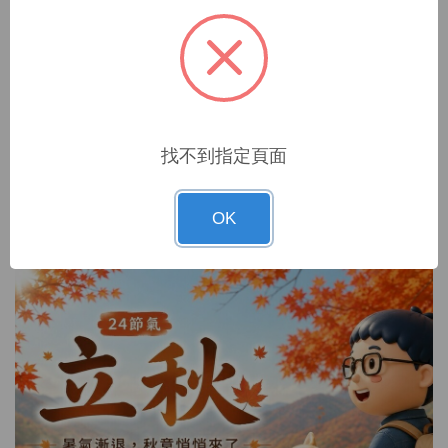
阿明幫你看建案｜青埔「HLA‧悦」：豪宅規格、135~270坪毛胚屋，總價6800萬起
阿明幫你看建案｜北屯水湳「久樘歐森」：106戶純住宅、二到三房，近捷運文心中清站
阿明幫你看建案｜烏日「巨陽森昇活」：112戶純三房社區、4字頭房價、2030年交屋
阿明幫你看建案｜北屯廍子「和宜景美」：86戶純三房社區、近廍子公園、2028年交屋
阿明幫你看建案｜南屯「勝旺悅」：13期河岸第一排、近捷運大慶站、BOSCH洗碗機標配
找不到指定頁面
OK
阿明當家
更多