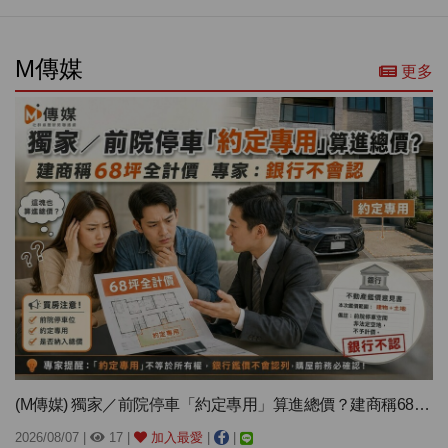
M傳媒
更多
(M傳媒) 獨家／前院停車「約定專用」算進總價？建商稱68坪全計...
2026/08/07 |
17 |
加入最愛
|
|