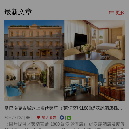
最新文章
更多
當巴洛克古城遇上當代奢華 ！萊切宮殿1880緹沃麗酒店插旗南義
2026/08/07 |
9 |
加入最愛
|
|
（圖片提供／萊切宮殿 1880 緹沃麗酒店） 緹沃麗酒店及度假