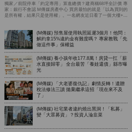
獨家／前院停車「約定專用」算進總價？建商稱68坪全計價 專
家：銀行不會認 M傳媒房產中心 買房最怕的就是「以為買到的
是所有權，結果只是使用權」。一名網友近日看了一個大樓+透
天的建案，鎖定前院停車的房型，建商聲稱前院停車的地方是
「約定專用」，可以用來停車，還強調房子59坪加上9坪約定用
地等於68...
(M傳媒) 預售屋使用執照延遲3個月！他問：
解約拿15%違約金有難度嗎？ 專家教戰「先
做這件事」保權益
(M傳媒) 養小孩年收177.8萬！房貸一扛「薪
水直接歸零」 全台最苦「養娃還債」縣市曝
光
(M傳媒) 「大老婆復仇記」劇情反轉！遺贈
稅法修法三讀 拋棄繼承這招「現在來不及
了」
(M傳媒) 社宅業者違約燒出黑洞！「私募」
變「大眾募資」？投資人淪韭菜