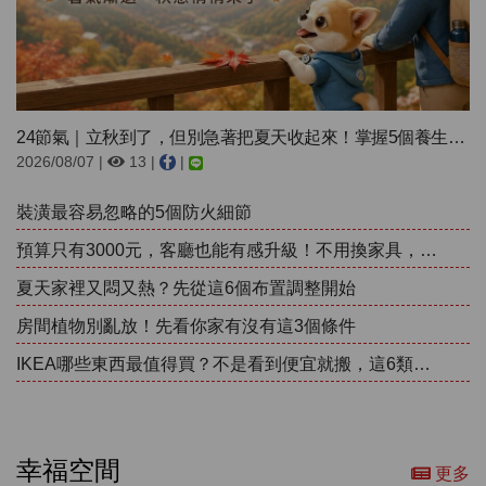
24節氣｜立秋到了，但別急著把夏天收起來！掌握5個養生重點，迎接...
2026/08/07 |
13 |
|
裝潢最容易忽略的5個防火細節
預算只有3000元，客廳也能有感升級！不用換家具，先改這5個地方
夏天家裡又悶又熱？先從這6個布置調整開始
房間植物別亂放！先看你家有沒有這3個條件
IKEA哪些東西最值得買？不是看到便宜就搬，這6類比較不容易後悔
幸福空間
更多