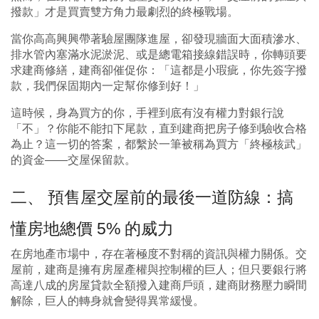
撥款」才是買賣雙方角力最劇烈的終極戰場。
當你高高興興帶著驗屋團隊進屋，卻發現牆面大面積滲水、
排水管內塞滿水泥淤泥、或是總電箱接線錯誤時，你轉頭要
求建商修繕，建商卻催促你：「這都是小瑕疵，你先簽字撥
款，我們保固期內一定幫你修到好！」
這時候，身為買方的你，手裡到底有沒有權力對銀行說
「不」？你能不能扣下尾款，直到建商把房子修到驗收合格
為止？這一切的答案，都繫於一筆被稱為買方「終極核武」
的資金——交屋保留款。
二、 預售屋交屋前的最後一道防線：搞
懂房地總價 5% 的威力
在房地產市場中，存在著極度不對稱的資訊與權力關係。交
屋前，建商是擁有房屋產權與控制權的巨人；但只要銀行將
高達八成的房屋貸款全額撥入建商戶頭，建商財務壓力瞬間
解除，巨人的轉身就會變得異常緩慢。