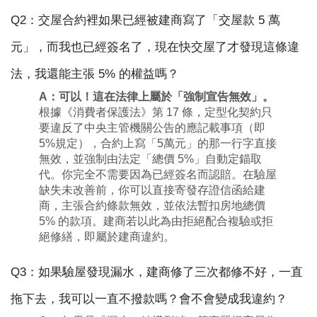
Q2：交屋合約裡如果已經被建商寫了「交屋款 5 萬
元」，而我也已經簽名了，現在快交屋了才發現這條違
法，我還能主張 5% 的權益嗎？
A：
可以！這在法律上屬於「強制宣告無效」。
根據《消費者保護法》第 17 條，定型化契約只
要違反了中央主管機關公告的應記載事項（即
5%規定），合約上寫「5萬元」的那一行字直接
無效，並強制由法定「總價 5%」自動定錨取
代。你完全不需要因為已經簽名而認賠。在驗屋
缺失未改善前，你可以直接寄發存證信函給建
商，主張合約條款無效，並依法暫扣房地總價
5% 的款項。建商若以此為由拒絕配合複驗或拒
絕修繕，即屬於建商違約。
Q3：如果驗屋發現漏水，建商修了三次都修不好，一直
拖下去，我可以一直不撥款嗎？會不會變成我違約？