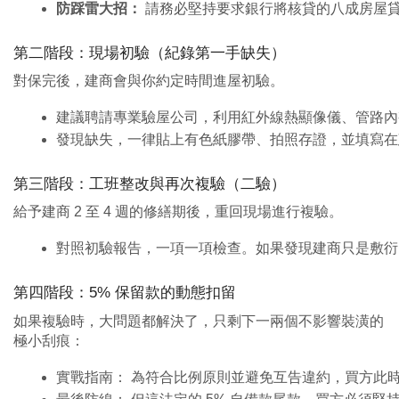
防踩雷大招：
 請務必堅持要求銀行將核貸的八成房屋
第二階段：現場初驗（紀錄第一手缺失）
對保完後，建商會與你約定時間進屋初驗。
建議聘請專業驗屋公司，利用紅外線熱顯像儀、管路內
發現缺失，一律貼上有色紙膠帶、拍照存證，並填寫在
第三階段：工班整改與再次複驗（二驗）
給予建商 2 至 4 週的修繕期後，重回現場進行複驗。
對照初驗報告，一項一項檢查。如果發現建商只是敷衍
第四階段：5% 保留款的動態扣留
如果複驗時，大問題都解決了，只剩下一兩個不影響裝潢的
極小刮痕：
實戰指南： 為符合比例原則並避免互告違約，買方此