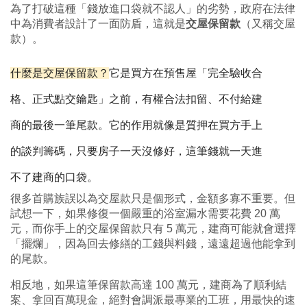
為了打破這種「錢放進口袋就不認人」的劣勢，政府在法律
中為消費者設計了一面防盾，這就是
交屋保留款
（又稱交屋
款）。
什麼是交屋保留款？
它是買方在預售屋「完全驗收合
格、正式點交鑰匙」之前，有權合法扣留、不付給建
商的最後一筆尾款。它的作用就像是質押在買方手上
的談判籌碼，只要房子一天沒修好，這筆錢就一天進
不了建商的口袋。
很多首購族誤以為交屋款只是個形式，金額多寡不重要。但
試想一下，如果修復一個嚴重的浴室漏水需要花費 20 萬
元，而你手上的交屋保留款只有 5 萬元，建商可能就會選擇
「擺爛」，因為回去修繕的工錢與料錢，遠遠超過他能拿到
的尾款。
相反地，如果這筆保留款高達 100 萬元，建商為了順利結
案、拿回百萬現金，絕對會調派最專業的工班，用最快的速