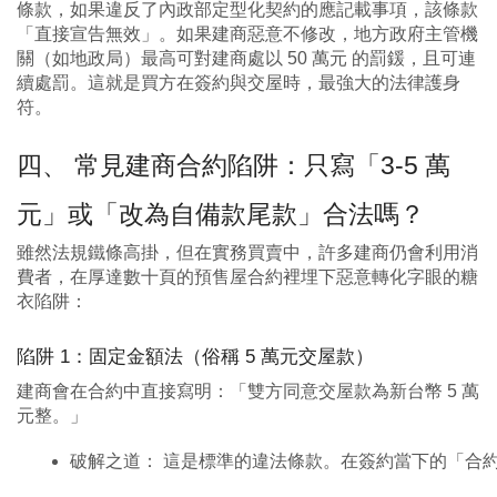
條款，如果違反了內政部定型化契約的應記載事項，該條款
「直接宣告無效」。如果建商惡意不修改，地方政府主管機
關（如地政局）最高可對建商處以 50 萬元 的罰鍰，且可連
續處罰。這就是買方在簽約與交屋時，最強大的法律護身
符。
四、 常見建商合約陷阱：只寫「3-5 萬
元」或「改為自備款尾款」合法嗎？
雖然法規鐵條高掛，但在實務買賣中，許多建商仍會利用消
費者，在厚達數十頁的預售屋合約裡埋下惡意轉化字眼的糖
衣陷阱：
陷阱 1：固定金額法（俗稱 5 萬元交屋款）
建商會在合約中直接寫明：「雙方同意交屋款為新台幣 5 萬
元整。」
破解之道： 這是標準的違法條款。在簽約當下的「合