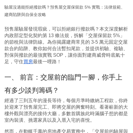
驗屋沒過能拒絕撥款嗎？預售屋交屋保留款 5% 實戰：法律規範、
建商陷阱與自保全攻略
預售屋驗屋發現瑕疵，可以拒絕銀行撥款嗎？本文深度解析
內政部定型化契約第 13 條法規，拆解「交屋保留款 5%」
的節稅與法律防線。為你揭露建商常見的 3-5 萬元固定交屋
款合約陷阱、教你如何合法暫扣尾款，並提供初驗、複驗、
對保與撥款的最強實戰 SOP，讓你面對建商威脅時底氣十
足，守住
買房
最後一哩路！
一、 前言：交屋前的臨門一腳，你手上
有多少談判籌碼？
經過了三到五年的漫長等待，每個月準時繳納工程款，你終
於迎來了預售屋完工、即將交屋的興奮時刻。看著嶄新的大
樓外觀與漂亮的接待大廳，多數首購族此時滿腦子想的都是
室內裝潢、挑選家具以及入厝入宅的喜悅。
然而，在動輒千萬的房地產交易實務中，「交屋前的驗屋與