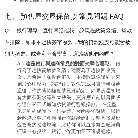
最後防線： 但這法定的 5% 自備款尾款，買方必須
七、 預售屋交屋保留款 常見問題 FAQ
Q1：銀行理專一直打電話催我，說現在政策緊縮、貸款
在排隊，如果不趕快簽字撥款，我的貸款額度可能會被
別人搶走、或者利率會變高，這該聽他們的嗎？
A：
這是銀行與建商常見的雙面夾擊心理戰。
銀
行為了趕快衝放款業績，建商為了趕快回收資
金，常會用「額度會消失、不撥款算你違約」來
施加心理壓力。請記住，對保完成且銀行審核通
過後，你的貸款額度就已經鎖定。如果房屋初驗
有大面積漏水等重大缺失，買方應立刻以書面或
存證信函正式通知承貸銀行暫緩撥款。 在定型
化契約的保護下，只要買方發函要求暫緩，銀行
若敢違反客戶意願強行撥款給建商，即直接違反
金管會的授信規範。此時你可以直接向金融消費
評議中心投訴，銀行比你更怕留下違規紀錄。