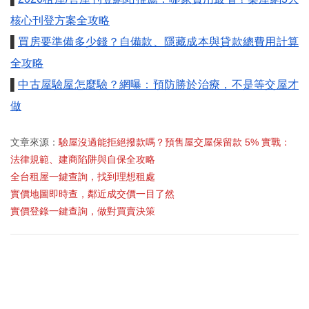
核心刊登方案全攻略
▌
買房要準備多少錢？自備款、隱藏成本與貸款總費用計算
全攻略
▌
中古屋驗屋怎麼驗？網曝：預防勝於治療，不是等交屋才
做
文章來源：
驗屋沒過能拒絕撥款嗎？預售屋交屋保留款 5% 實戰：
法律規範、建商陷阱與自保全攻略
全台租屋一鍵查詢，找到理想租處
實價地圖即時查，鄰近成交價一目了然
實價登錄一鍵查詢，做對買賣決策