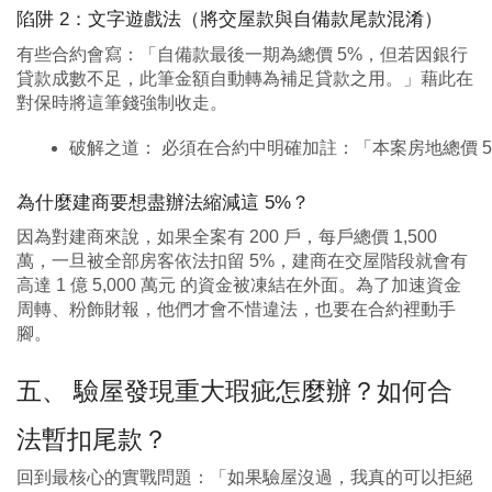
陷阱 2：文字遊戲法（將交屋款與自備款尾款混淆）
有些合約會寫：「自備款最後一期為總價 5%，但若因銀行
貸款成數不足，此筆金額自動轉為補足貸款之用。」藉此在
對保時將這筆錢強制收走。
破解之道： 必須在合約中明確加註：「本案房地總價
為什麼建商要想盡辦法縮減這 5%？
因為對建商來說，如果全案有 200 戶，每戶總價 1,500
萬，一旦被全部房客依法扣留 5%，建商在交屋階段就會有
高達 1 億 5,000 萬元 的資金被凍結在外面。為了加速資金
周轉、粉飾財報，他們才會不惜違法，也要在合約裡動手
腳。
五、 驗屋發現重大瑕疵怎麼辦？如何合
法暫扣尾款？
回到最核心的實戰問題：「如果驗屋沒過，我真的可以拒絕