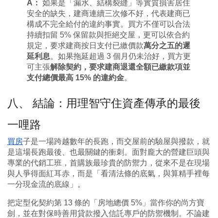
A：
如果是「漏水、結構裂縫」等實質損害居住
安全的缺失，建商連續三次修不好，代表建商已
構成不完全給付的違約事實。買方不僅可以合法
持續扣留 5% 保留款與拒絕交屋，更可以依合約
規定，要求建商按日支付已繳價款
萬分之五的遲
延利息
。如果拖延超過 3 個月仍未治好，買方更
可主張
解除契約，要求建商退還全額已繳款項並
支付總價最高 15% 的違約金
。
八、 結論：用理智守住資產傳承的最後
一哩路
買房
子是一場跨越數年的長跑，而交屋前的驗屋與撥款，就
是這場長跑最後、也最關鍵的衝刺。面對龐大的營建巨頭與
專業的代銷工班，首購族最珍貴的防禦力，從來不是在現場
與人爭得面紅耳赤，而是「看清法條的底氣，與算精手裡每
一分現金流的底線」。
把定型化契約第 13 條的「房地總價 5%」當作你的尚方寶
劍，並在對保時善用貸款撥入信託專戶的防禦機制。不論建