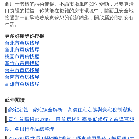
商用什麼樣的話術催促、不論市場風向如何變動，只要算清
口袋裡的權益，你就能在複雜的房市環境中，體面且安全地
接過那一副承載著成家夢想的崭新鑰匙，開啟屬於你的安心
生活。
更多好屋等你挖掘
台北市買房找屋
新北市買房找屋
桃園市買房找屋
新竹市買房找屋
台中市買房找屋
台南市買房找屋
高雄市買房找屋
延伸閱讀
▌
豪宅定義、豪宅線全解析！高價住宅定義與豪宅稅制變動
▌
青年首購貸款攻略：目前房貸利率最低銀行？首購寬限
期、各銀行產品總整理
▌
2026租屋/售屋刊登網站推薦：哪家費用最省？樂屋網3大