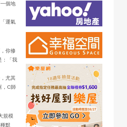
下一個地
是「運氣
下，你修
是：「我
法，尤其
框，C師
大規模
一種默