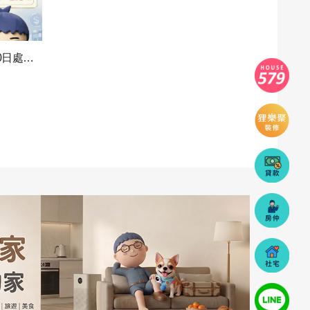
台股「關禁閉」大改版！8月10日處置新制上...