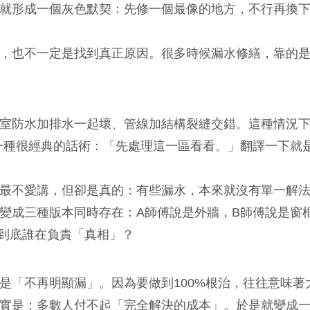
就形成一個灰色默契：先修一個最像的地方，不行再換
，也不一定是找到真正原因。很多時候漏水修繕，靠的
室防水加排水一起壞、管線加結構裂縫交錯。這種情況
一種很經典的話術：「先處理這一區看看。」翻譯一下就
最不愛講，但卻是真的：有些漏水，本來就沒有單一解
變成三種版本同時存在：A師傅說是外牆，B師傅說是窗
那到底誰在負責「真相」？
是「不再明顯漏」。因為要做到100%根治，往往意味著
實是：多數人付不起「完全解決的成本」。於是就變成