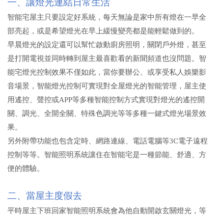
一、
讓燈光連結日常生活
智能宅屋主只要設定好系統，每天無論是家中所有燈在一早全
部亮起，或是希望燈光在早上緩慢變亮都是能輕鬆做到的。
早晨燈光的設定還可以幫忙啟動廚房照明，關閉戶外燈，甚至
是打開電視並同時轉到屋主最喜歡看的新聞頻道也沒問題。智
能宅燈光控制效果不僅如此，當你要辦公、或享受私人娛樂影
音場景，智能燈光控制可實現對全屋燈光的智能管理，屋主使
用遙控、聲控或
APP等多種智能控制方式實現對燈光的遙控開
關、調光、全開全關、特殊色調光等等多種一鍵式燈光場景效
果。
另外附帶功能也包含定時、網路連線、電話電腦等
3C電子遠程
控制等等。智能照明系統讓住在智能宅是一種節能、舒適、方
便的體驗。
二、當屋主度假去
平時屋主下班回家智能照明系統會為他自動開啟玄關燈光，等