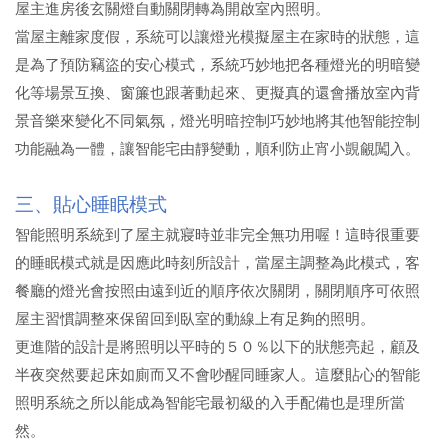
屋主進房後玄關燈自動關閉轉為開啟室內照明。
當屋主離家度假，系統可以讓燈光模擬屋主在家時的狀態，這
是為了預防竊盜的安心模式，系統巧妙地把各種燈光的明暗變
化等場景互換、窗簾也跟著動起來、更擬真的還會播放室內背
景音樂來變化不同氣氛，燈光明暗控制巧妙地將其他智能控制
功能融為一體，讓智能宅由靜變動，順利防止宵小覬覦闖入。
三、
貼心睡眠模式
智能照明系統到了屋主就寢時並非完全無功用喔！這時很重要
的睡眠模式就是因應此時刻所設計，當屋主調整為此模式，客
餐廳的燈光會按照由遠到近的順序依次關閉，關閉順序可依照
屋主習慣調整來保留回到臥室的動線上有足夠的照明。
更進階的設計是將照明以平時的５０％以下的狀態亮起，顧及
半夜突然要起床如廁而又不會吵醒同睡家人。這麼貼心的智能
照明系統之所以能成為智能宅最初級的入手配備也是理所當
然。