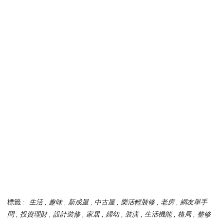
標籤 :
生活
趣味
新成屋
中古屋
樂活輕裝修
老房
網友舉手
問
投資理財
設計裝修
家居
婦幼
裝潢
生活機能
格局
整修