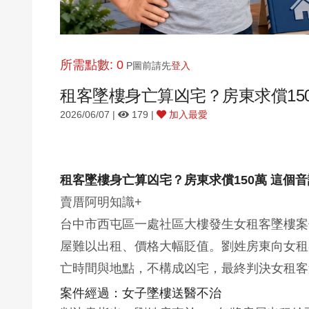
所需點數: 0
P圖前請先
登入
租客墜樓身亡算凶宅？房東求償15
2026/06/07 |
179 |
加入最愛
租客墜樓身亡算凶宅？房東求償150萬 這個
賣厝阿明知識+
台中市西屯區一處社區大樓發生女租客墜樓案
屋難以出租、價格大幅貶值。劉姓房東向女租
亡時間與地點，不構成凶宅，最終判決女租客
案件經過：女子墜樓送醫不治