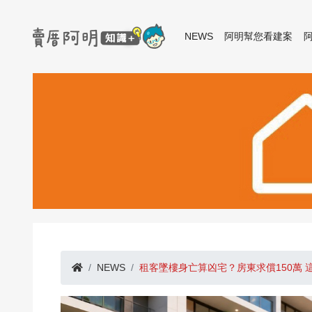
NEWS
阿明幫您看建案
NEWS
租客墜樓身亡算凶宅？房東求償150萬 