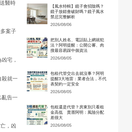
果送醫時
【風水特輯】鏡子會招陰嗎？
鏡子放錯會破財嗎？鏡子風水
禁忌完整解析
2026/08/06
很多案子
把別人姓名、電話貼上網就犯
法？阿明提醒：公開公審、肉
搜最容易踩中個資法
2026/08/05
為凶宅，
包租代管交出去就沒事？阿明
自殺就一
提醒3大地雷：業者合法，不代
表契約一定安全
2026/08/05
己亂告一
包租還是代管？房東別只看租
金高低 賣厝阿明：風險分配
差很大
死亡，凶
2026/08/05