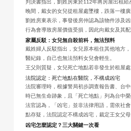
判決書指出，劉姓房東於112年將房屋出租給巫
晚間，戴女的女兒從租屋處墜樓，跌落一樓廣
劉姓房東表示，事發後房仲認為該物件涉及凶
行為會導致房屋價值受損，因此向戴女及其配偶
家屬反駁：女兒無自殺前科，無法預料
戴姓婦人反駁指出，女兒原本租住其他地方，
醫紀錄，自己也無法預料女兒會輕生。
王父則質疑，女兒死亡地點若非發生於租屋處
法院認定：死亡地點在醫院，不構成凶宅
法院審理時，根據警局初步調查報告書、台中
時已無生命跡象，且「死亡地點」列為台中榮
法官認為，「凶宅」並非法律用語，需依社會
點存疑，法院認定不構成凶宅，裁定王女父母
凶宅怎麼認定？三大關鍵一次看