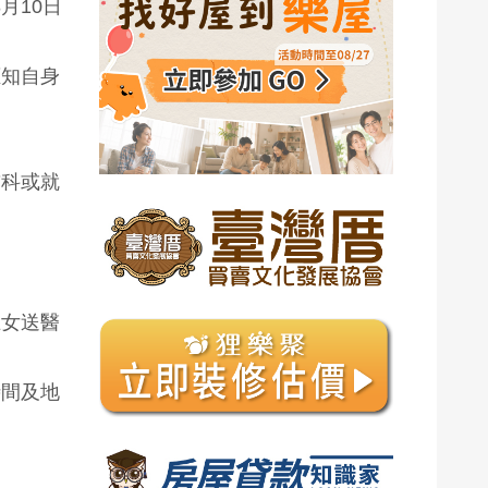
月10日
應知自身
前科或就
王女送醫
時間及地