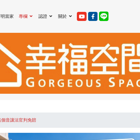
阿明當家
專欄
認證
關於
這個音讓法官判免賠