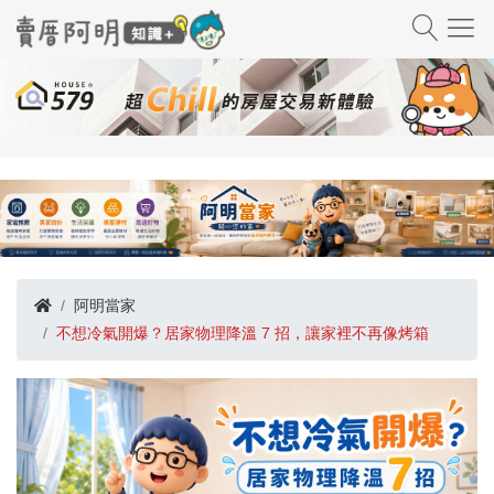
阿明當家
不想冷氣開爆？居家物理降溫 7 招，讓家裡不再像烤箱