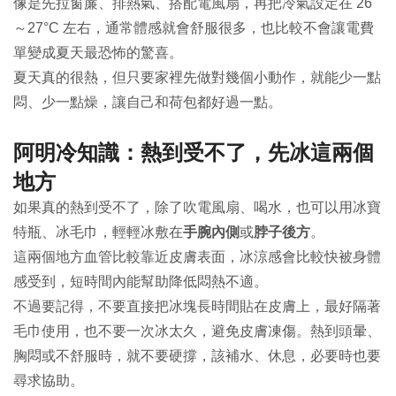
像是先拉窗簾、排熱氣、搭配電風扇，再把冷氣設定在 26
～27°C 左右，通常體感就會舒服很多，也比較不會讓電費
單變成夏天最恐怖的驚喜。
夏天真的很熱，但只要家裡先做對幾個小動作，就能少一點
悶、少一點燥，讓自己和荷包都好過一點。
阿明冷知識：熱到受不了，先冰這兩個
地方
如果真的熱到受不了，除了吹電風扇、喝水，也可以用冰寶
特瓶、冰毛巾，輕輕冰敷在
手腕內側
或
脖子後方
。
這兩個地方血管比較靠近皮膚表面，冰涼感會比較快被身體
感受到，短時間內能幫助降低悶熱不適。
不過要記得，不要直接把冰塊長時間貼在皮膚上，最好隔著
毛巾使用，也不要一次冰太久，避免皮膚凍傷。熱到頭暈、
胸悶或不舒服時，就不要硬撐，該補水、休息，必要時也要
尋求協助。