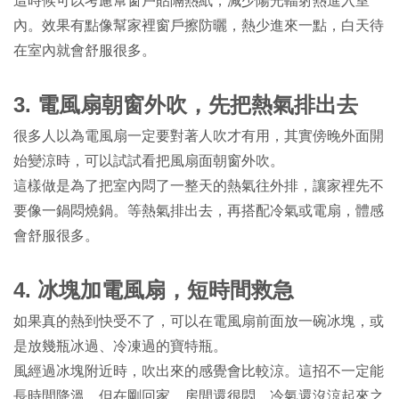
這時候可以考慮幫窗戶貼隔熱紙，減少陽光輻射熱進入室
內。效果有點像幫家裡窗戶擦防曬，熱少進來一點，白天待
在室內就會舒服很多。
3.
電風扇朝窗外吹，先把熱氣排出去
很多人以為電風扇一定要對著人吹才有用，其實傍晚外面開
始變涼時，可以試試看把風扇面朝窗外吹。
這樣做是為了把室內悶了一整天的熱氣往外排，讓家裡先不
要像一鍋悶燒鍋。等熱氣排出去，再搭配冷氣或電扇，體感
會舒服很多。
4.
冰塊加電風扇，短時間救急
如果真的熱到快受不了，可以在電風扇前面放一碗冰塊，或
是放幾瓶冰過、冷凍過的寶特瓶。
風經過冰塊附近時，吹出來的感覺會比較涼。這招不一定能
長時間降溫，但在剛回家、房間還很悶、冷氣還沒涼起來之