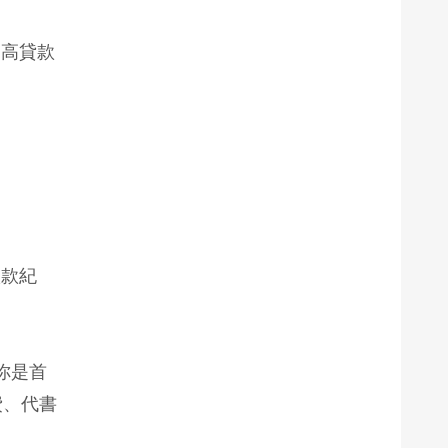
提高貸款
繳款紀
你是首
費、代書