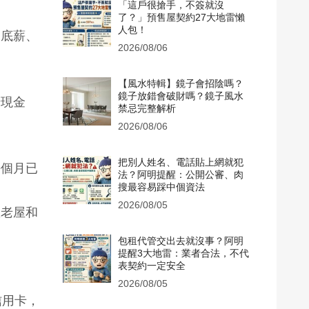
「這戶很搶手，不簽就沒
了？」預售屋契約27大地雷懶
人包！
高底薪、
2026/08/06
【風水特輯】鏡子會招陰嗎？
鏡子放錯會破財嗎？鏡子風水
借現金
禁忌完整解析
2026/08/06
把別人姓名、電話貼上網就犯
每個月已
法？阿明提醒：公開公審、肉
搜最容易踩中個資法
2026/08/05
區老屋和
包租代管交出去就沒事？阿明
提醒3大地雷：業者合法，不代
表契約一定安全
2026/08/05
信用卡，