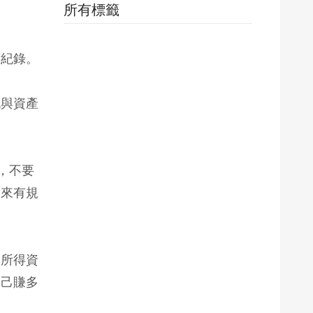
所有標籤
類紀錄。
流與資產
，不要
起來有規
的所得資
自己賺多