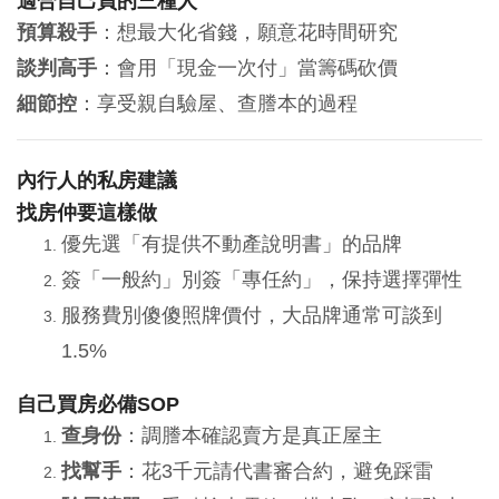
適合自己買的三種人
預算殺手
：想最大化省錢，願意花時間研究
談判高手
：會用「現金一次付」當籌碼砍價
細節控
：享受親自驗屋、查謄本的過程
內行人的私房建議
找房仲要這樣做
優先選「有提供不動產說明書」的品牌
簽「一般約」別簽「專任約」，保持選擇彈性
服務費別傻傻照牌價付，大品牌通常可談到
1.5%
自己買房必備SOP
查身份
：調謄本確認賣方是真正屋主
找幫手
：花3千元請代書審合約，避免踩雷