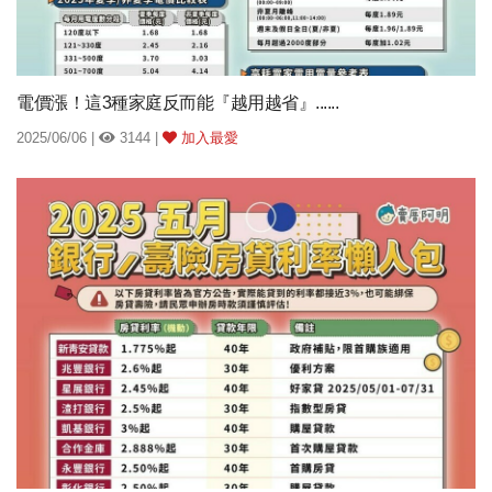
電價漲！這3種家庭反而能『越用越省』......
2025/06/06 |
3144 |
加入最愛