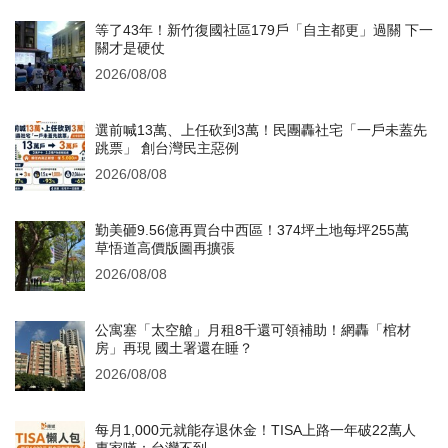
等了43年！新竹復國社區179戶「自主都更」過關 下一
關才是硬仗
2026/08/08
選前喊13萬、上任砍到3萬！民團轟社宅「一戶未蓋先
跳票」 創台灣民主惡例
2026/08/08
勤美砸9.56億再買台中西區！374坪土地每坪255萬
草悟道高價版圖再擴張
2026/08/08
公寓塞「太空艙」月租8千還可領補助！網轟「棺材
房」再現 國土署還在睡？
2026/08/08
每月1,000元就能存退休金！TISA上路一年破22萬人