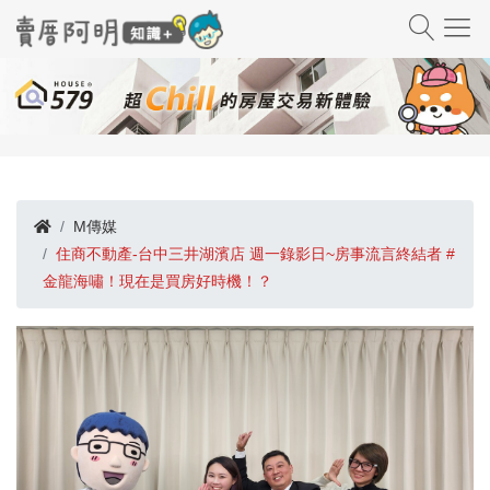
M傳媒
住商不動產-台中三井湖濱店 週一錄影日~房事流言終結者 #
金龍海嘯！現在是買房好時機！？