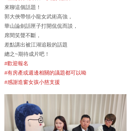
來聊這個話題！
郭大俠帶領小龍女武術高強，
華山論劍話匣子打開侃侃而談，
席間笑聲不斷，
差點講出被江湖追殺的話題
總之~期待成片吧！
#歡迎報名
#有房產或週邊相關的議題都可以呦
#感謝造窗女孩小慈支援