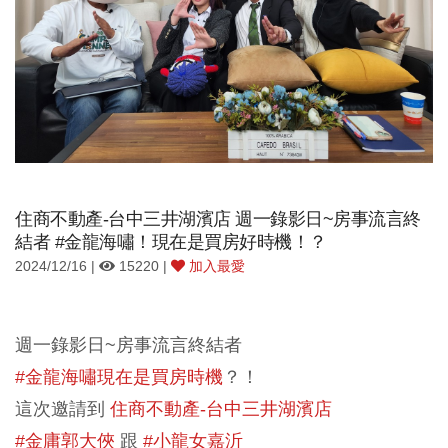
住商不動產-台中三井湖濱店 週一錄影日~房事流言終
結者 #金龍海嘯！現在是買房好時機！？
2024/12/16 |
15220 |
加入最愛
週一錄影日~房事流言終結者
#金龍海嘯現在是買房時機
？！
這次邀請到
住商不動產-台中三井湖濱店
#金庸郭大俠
跟
#小龍女嘉沂