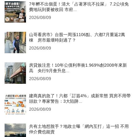
7年孵不出個蛋！清大「占著茅坑不拉屎」 7.2公頃免
費地玩到要被收回 市府...
2026/08/09
山哥看房市》台股一周漲1106點、六都7月重返2萬
棟 房市最壞時刻過了？
2026/08/09
房貸族注意！10年公債利率衝1.969%創2008年來新
高 央行9月會升息...
2026/08/09
建商真的急了！六都「訂簽4%」成新常態 買房不用帶
頭款？專家警告：3大陷阱...
2026/08/09
共有土地想脫手？地政士曝「網內互打」這一招 不用
仲介費也能賣