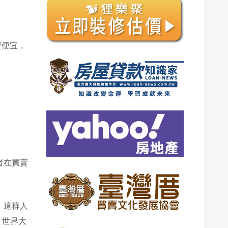
賣便宜，
者在買賣
，這群人
ㄟ世界大