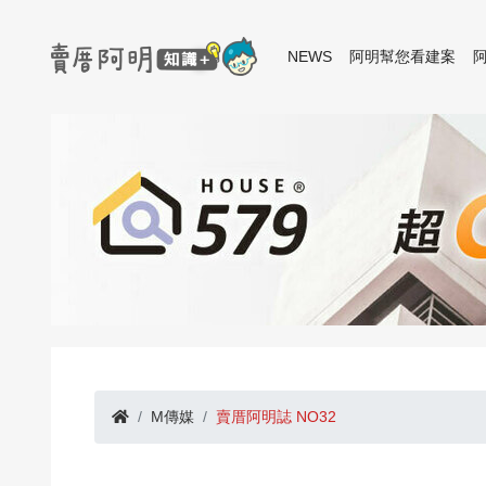
NEWS
阿明幫您看建案
M傳媒
賣厝阿明誌 NO32