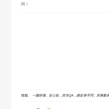
同！
標籤 :
一圖秒懂
安心租
房市QA
網友舉手問
房事辭