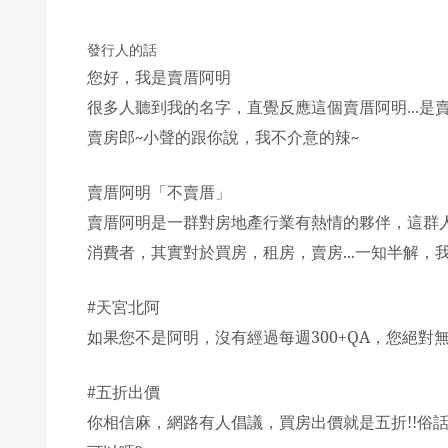
發行人的話
您好，我是賣厝阿明
很多人聽到我的名字，直覺反應這個賣厝阿明
是
...
賣房郎
小聲的跟你說，我不介意的辣
~
~
賣厝阿明
「
不賣厝
」
賣厝阿明是一群對房地產行業有熱情的夥伴，這群
消費者，其實對於買房，租房，賣房...一知半解，
#
天宮北阿
如果您不是阿明，沒有經過每週300+QA，您絕
#
五折出價
你相信麻，網路有人倡議，買房出價就是五折!!
俗