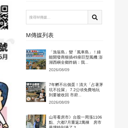
M傳媒列表
「漁翁島」變「風車島」！綠
能開發商狠插49座巨型風機 澎
湖西嶼全鄉炸鍋：我...
2026/08/09
7年孵不出個蛋！清大「占著茅
坑不拉屎」 7.2公頃免費地玩
到要被收回 市府...
2026/08/09
山哥看房市》台股一周漲1106
點、六都7月重返2萬棟 房市
最壞時刻過了？