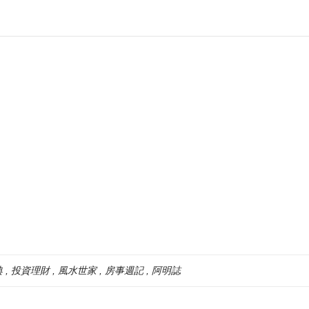
典
投資理財
風水世家
房事週記
阿明誌