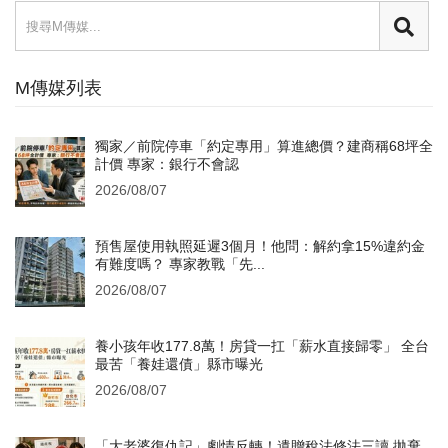
M傳媒列表
獨家／前院停車「約定專用」算進總價？建商稱68坪全
計價 專家：銀行不會認
2026/08/07
預售屋使用執照延遲3個月！他問：解約拿15%違約金
有難度嗎？ 專家教戰「先...
2026/08/07
養小孩年收177.8萬！房貸一扛「薪水直接歸零」 全台
最苦「養娃還債」縣市曝光
2026/08/07
「大老婆復仇記」劇情反轉！遺贈稅法修法三讀 拋棄