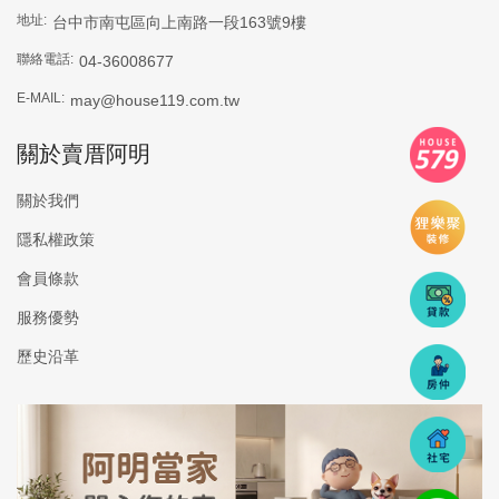
地址:
台中市南屯區向上南路一段163號9樓
聯絡電話:
04-36008677
E-MAIL:
may@house119.com.tw
*
工作照02
關於賣厝阿明
關於我們
隱私權政策
*
賴ＩＤ
會員條款
服務優勢
歷史沿革
*
臉書網址
ＩＧ