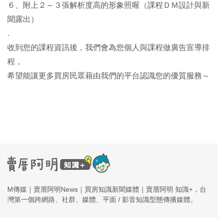
*
課程中會學到（３～５）重點
６、附上２～３張解析度高的形象照喔（課程ＤＭ設計與新
聞露出）
.
收到您的課程資訊後，我們會為您個人與課程做廣告宣導排
*
希望開課時間
程，
希望能讓更多買房民眾藉由我們的平台認識您的優質服務～
*
形象照01
*
形象照02
M傳媒｜賣厝阿明News｜買房知識新聞媒體｜賣厝阿明 知識+，台
灣第一個跨網路、社群、媒體、平面 / 影音知識型態傳播媒體。
*
工作照01